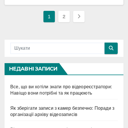
Навігація
1
2
записів
НЕДАВНІ ЗАПИСИ
Все, що ви хотіли знати про відеореєстратори:
Навіщо вони потрібні та як працюють
Як зберігати записи з камер безпечно: Поради з
організації архіву відеозаписів