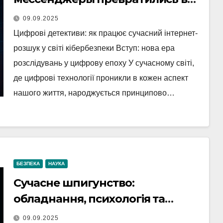
инструменты слежки
09.09.2025
Цифрові детективи: як працює сучасний інтернет-
розшук у світі кібербезпеки Вступ: нова ера
розслідувань у цифрову епоху У сучасному світі,
де цифрові технології проникли в кожен аспект
нашого життя, народжується принципово…
БЕЗПЕКА
НАУКА
Сучасне шпигунство:
обладнання, психологія та
захист в Україні
09.09.2025