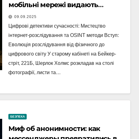
мобільні мережі видають
військові позиції
09.09.2025
Цифрові детективи сучасності: Мистецтво
інтернет-розслідування та OSINT методи Вступ:
Еволюція розслідування від фізичного до
цифрового світу У старому кабінеті на Бейкер-
стріт, 221Б, Шерлок Холмс розкладав на столі
фотографії, листи та…
БЕЗПЕКА
Миф об анонимности: как
мессенджеры превратились в