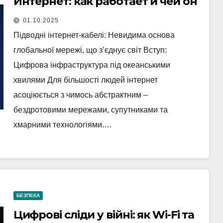
Интернет: как работает и чей он
01.10.2025
Підводні інтернет-кабелі: Невидима основа
глобальної мережі, що з’єднує світ Вступ:
Цифрова інфраструктура під океанськими
хвилями Для більшості людей інтернет
асоціюється з чимось абстрактним –
бездротовими мережами, супутниками та
хмарними технологіями.…
БЕЗПЕКА
Цифрові сліди у війні: як Wi-Fi та