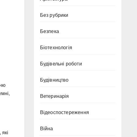
Без рубрики
Безпека
Біотехнологія
Будівельні роботи
Будівництво
хню
умні,
Ветеринарія
Відеоспостереження
Війна
 які