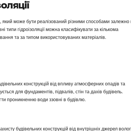
золяції
, який може бути реалізований різними способами залежно 
вні типи гідроізоляції можна класифікувати за кількома
ування та за типом використовуваних матеріалів.
удівельних конструкцій від впливу атмосферних опадів та
ується для фундаментів, підвалів, стін та дахів будівель.
гти проникненню води ззовні в будівлю.
ахисту будівельних конструкцій від внутрішніх джерел волог