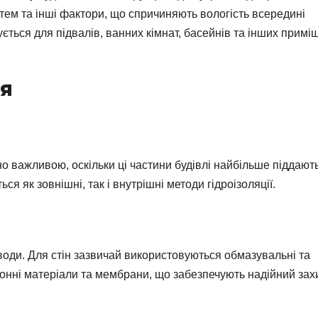
стем та інші фактори, що спричиняють вологість всередині
ується для підвалів, ванних кімнат, басейнів та інших примі
ня
но важливою, оскільки ці частини будівлі найбільше піддают
я як зовнішні, так і внутрішні методи гідроізоляції.
 води. Для стін зазвичай використовуються обмазувальні та
онні матеріали та мембрани, що забезпечують надійний зах