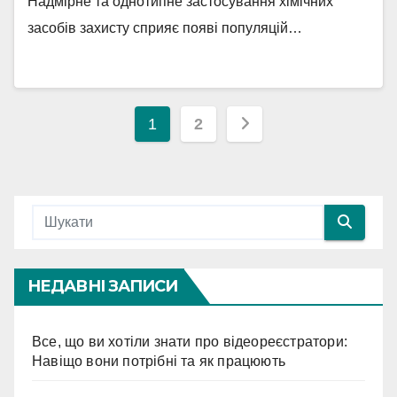
Надмірне та однотипне застосування хімічних
засобів захисту сприяє появі популяцій…
Навігація
1
2
записів
НЕДАВНІ ЗАПИСИ
Все, що ви хотіли знати про відеореєстратори:
Навіщо вони потрібні та як працюють