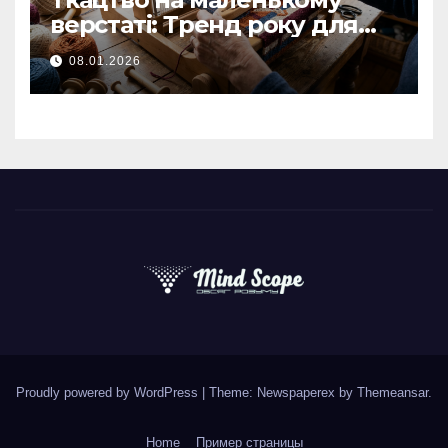
верстаті: Тренд року для
творчих людей
08.01.2026
Proudly powered by WordPress
|
Theme: Newspaperex by
Themeansar
.
Home
Пример страницы