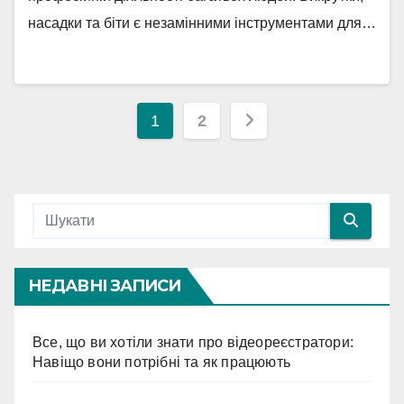
насадки та біти є незамінними інструментами для…
Навігація
1
2
записів
НЕДАВНІ ЗАПИСИ
Все, що ви хотіли знати про відеореєстратори:
Навіщо вони потрібні та як працюють