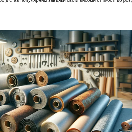
роїд став популярним завдяки своїй високій стійкості до роз