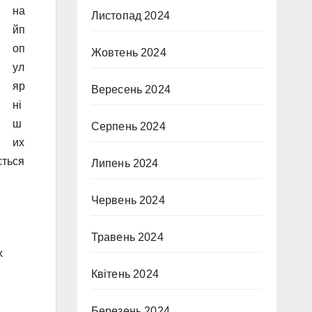
на
Листопад 2024
йп
оп
Жовтень 2024
ул
яр
Вересень 2024
ні
ш
Серпень 2024
их
ється
Липень 2024
Червень 2024
Травень 2024
х
і
Квітень 2024
Березень 2024