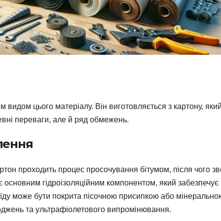
 видом цього матеріалу. Він виготовляється з картону, яки
евні переваги, але й ряд обмежень.
влення
ртон проходить процес просочування бітумом, після чого з
 є основним гідроізоляційним компонентом, який забезпечує
їду може бути покрита пісочною присипкою або мінерально
оджень та ультрафіолетового випромінювання.