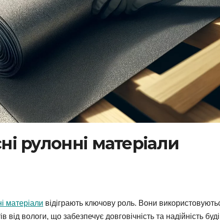
сні рулонні матеріали
і матеріали
відіграють ключову роль. Вони використовують
ів від вологи, що забезпечує довговічність та надійність буд