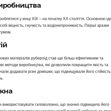
виробництва
роблятися у кінці XIX – на початку XX століття. Основною ід
обі міцність, гнучкість та водонепроникність. Перші зразки
тумом.
ій
нових матеріалів рубероїд став ще більш ефективним та
ові методи виробництва, які дозволили покращити якість та
очали додавати різні домішки, що підвищували його стійкість
ь.
кна
ли використовувати скловолокно, що значно підвищило його