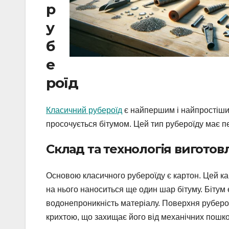
р
у
б
е
роїд
Класичний рубероїд
є найпершим і найпростішим
просочується бітумом. Цей тип рубероїду має п
Склад та технологія вигото
Основою класичного рубероїду є картон. Цей ка
на нього наноситься ще один шар бітуму. Бітум
водонепроникність матеріалу. Поверхня руберо
крихтою, що захищає його від механічних пошк