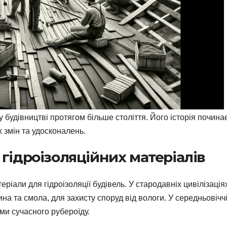
у будівництві протягом більше століття. Його історія почина
их змін та удосконалень.
гідроізоляційних матеріалів
еріали для гідроізоляції будівель. У стародавніх цивілізація
на та смола, для захисту споруд від вологи. У середньовічч
ами сучасного рубероїду.