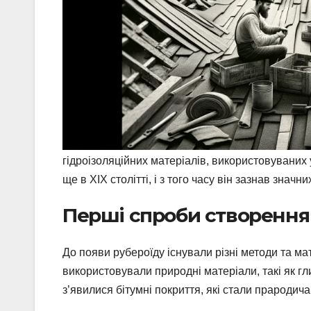
гідроізоляційних матеріалів, використовуваних 
ще в XIX столітті, і з того часу він зазнав значн
Перші спроби створення 
До появи рубероїду існували різні методи та мат
використовували природні матеріали, такі як гли
з’явилися бітумні покриття, які стали прародич