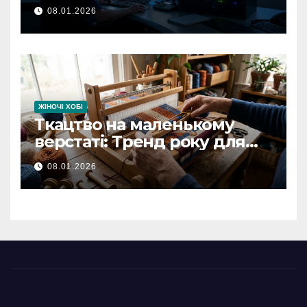
встановлення та
08.01.2026
забезпечення безпеки
ЖІНОЧІ ХОБІ
Ткацтво на маленькому
верстаті: Тренд року для
творчих людей
08.01.2026