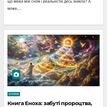
що межа між сном і реальністю десь зникла? А
може,…
ІСТОРІЯ
Книга Еноха: забуті пророцтва,