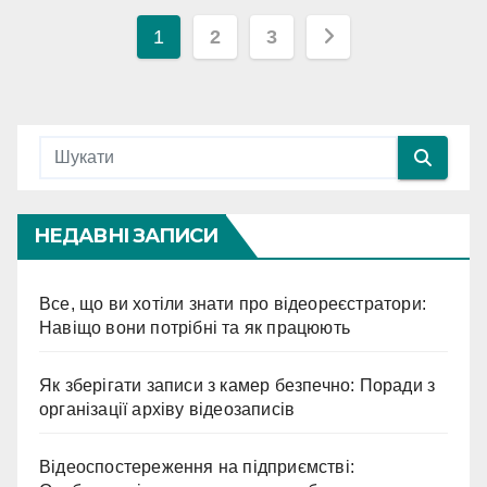
Навігація
1
2
3
записів
НЕДАВНІ ЗАПИСИ
Все, що ви хотіли знати про відеореєстратори:
Навіщо вони потрібні та як працюють
Як зберігати записи з камер безпечно: Поради з
організації архіву відеозаписів
Відеоспостереження на підприємстві: