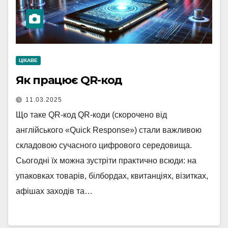
ЦІКАВЕ
Як працює QR-код
11.03.2025
Що таке QR-код QR-коди (скорочено від
англійського «Quick Response») стали важливою
складовою сучасного цифрового середовища.
Сьогодні їх можна зустріти практично всюди: на
упаковках товарів, білбордах, квитанціях, візитках,
афішах заходів та…