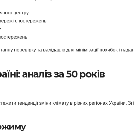
ічного центру
 мережі спостережень
у
спостережень
тапну перевірку та валідацію для мінімізації похибок і нада
їні: аналіз за 50 років
стежити тенденції зміни клімату в різних регіонах України. Зг
режиму