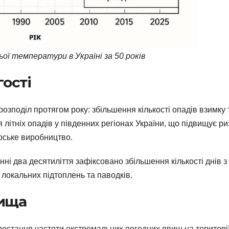
ьої температури в Україні за 50 років
гості
озподіл протягом року: збільшення кількості опадів взимку 
літніх опадів у південних регіонах України, що підвищує ри
рське виробництво.
анні два десятиліття зафіксовано збільшення кількості днів з
локальних підтоплень та паводків.
вища
зростання частоти екстремальних погодних явищ на територі