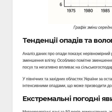
Графік зміни середн
Тенденції опадів та воло
Аналіз даних про опади показує нерівномірний р
зменшення влітку. Особливо помітне зменшення 
посух та негативно впливає на сільськогоспода
У північних та західних областях України за ост
інтенсивними опадами, що може призводити до 
Екстремальні погодні я
Метеорологічні дані за 50 років демонструють 