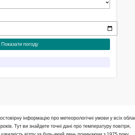
достовірну інформацію про метеорологічні умови у всіх обла
 років. Тут ви знайдете точні дані про температуру повітря,
а швидкість вітру за будь-який день починаючи з 1975 року.