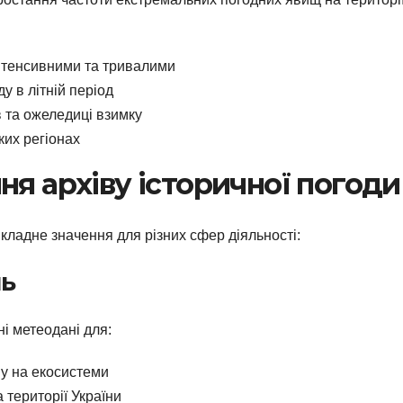
інтенсивними та тривалими
ду в літній період
 та ожеледиці взимку
ких регіонах
ня архіву історичної погоди
кладне значення для різних сфер діяльності:
нь
і метеодані для:
ву на екосистеми
 території України