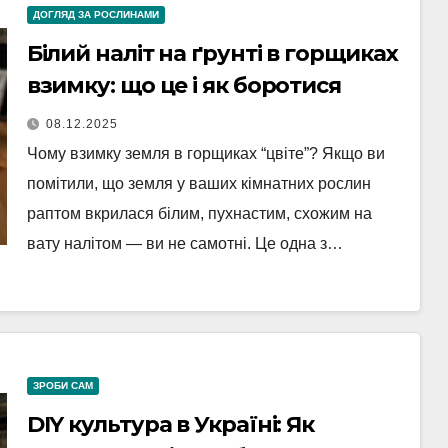
ДОГЛЯД ЗА РОСЛИНАМИ
Білий наліт на ґрунті в горщиках
взимку: що це і як боротися
08.12.2025
Чому взимку земля в горщиках “цвіте”? Якщо ви
помітили, що земля у ваших кімнатних рослин
раптом вкрилася білим, пухнастим, схожим на
вату налітом — ви не самотні. Це одна з…
ЗРОБИ САМ
DIY культура в Україні: Як