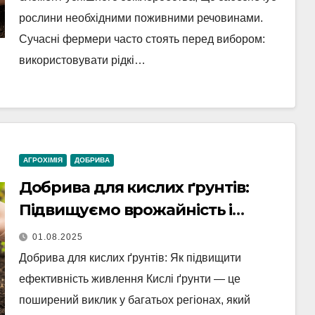
рослини необхідними поживними речовинами.
Сучасні фермери часто стоять перед вибором:
використовувати рідкі…
АГРОХІМІЯ
ДОБРИВА
Добрива для кислих ґрунтів:
Підвищуємо врожайність і
здоров’я рослин
01.08.2025
Добрива для кислих ґрунтів: Як підвищити
ефективність живлення Кислі ґрунти — це
поширений виклик у багатьох регіонах, який