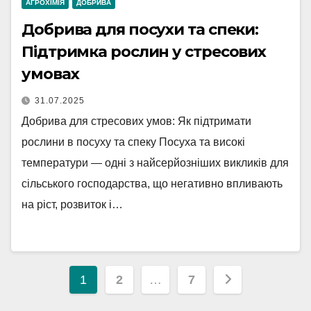
АГРОХІМІЯ
ДОБРИВА
Добрива для посухи та спеки:
Підтримка рослин у стресових
умовах
31.07.2025
Добрива для стресових умов: Як підтримати
рослини в посуху та спеку Посуха та високі
температури — одні з найсерйозніших викликів для
сільського господарства, що негативно впливають
на ріст, розвиток і…
Навігація
1
2
…
7
записів