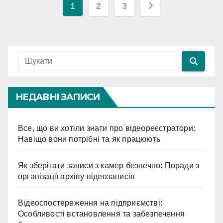
Навігація
1
2
3
записів
НЕДАВНІ ЗАПИСИ
Все, що ви хотіли знати про відеореєстратори:
Навіщо вони потрібні та як працюють
Як зберігати записи з камер безпечно: Поради з
організації архіву відеозаписів
Відеоспостереження на підприємстві:
Особливості встановлення та забезпечення