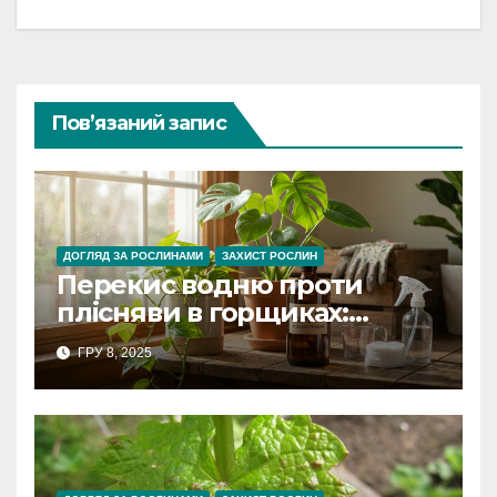
Пов’язаний запис
ДОГЛЯД ЗА РОСЛИНАМИ
ЗАХИСТ РОСЛИН
Перекис водню проти
плісняви в горщиках:
інструкція застосування
ГРУ 8, 2025