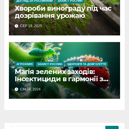
ДОГЛЯД ЗА РОСЛИНАМИ
ЗАХИСТ РОСЛИН
Хвороби винограду під час
дозрівання урожаю
СЕР 19, 2025
АГРОХІМІЯ
ЗАХИСТ РОСЛИН
ЗДОРОВ'Я ТА ДОВГОЛІТТЯ
Магія зелених заходів:
Інсектициди в гармонії з
природою
СІЧ 24, 2024