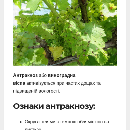
Антракноз
або
виноградна
віспа
активізується при частих дощах та
підвищеній вологості.
Ознаки антракнозу:
Округлі плями з темною облямівкою на
листках