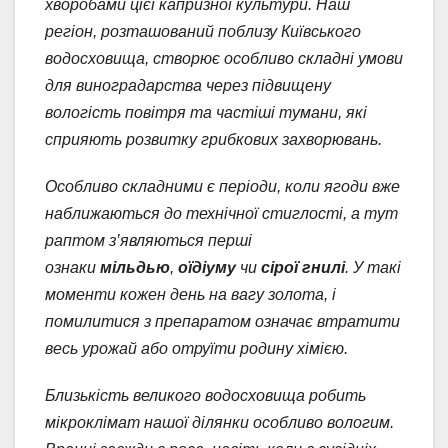
хворобами цієї капризної культури. Наш
регіон, розташований поблизу Київського
водосховища, створює особливо складні умови
для виноградарства через підвищену
вологість повітря та частіші тумани, які
сприяють розвитку грибкових захворювань.
Особливо складними є періоди, коли ягоди вже
наближаються до технічної стиглості, а тут
раптом з’являються перші
ознаки
мільдью
,
оїдіуму
чи
сірої гнилі
. У такі
моменти кожен день на вагу золота, і
помилитися з препаратом означає втратити
весь урожай або отруїти родину хімією.
Близькість великого водосховища робить
мікроклімат нашої ділянки особливо вологим.