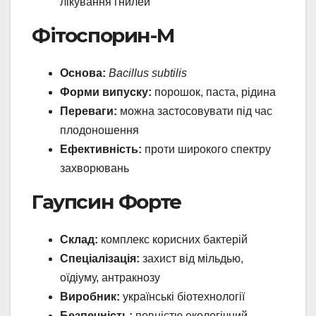
лікування гнилей
Фітоспорин-М
Основа:
Bacillus subtilis
Форми випуску:
порошок, паста, рідина
Переваги:
можна застосовувати під час
плодоношення
Ефективність:
проти широкого спектру
захворювань
Гаупсин Форте
Склад:
комплекс корисних бактерій
Спеціалізація:
захист від мільдью,
оїдіуму, антракнозу
Виробник:
українські біотехнології
Безпечність:
повністю екологічний