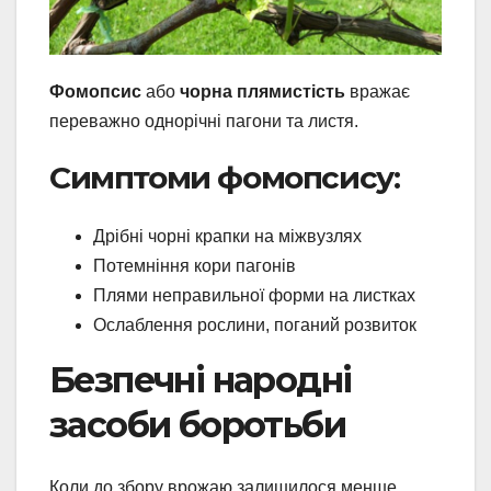
Фомопсис
або
чорна плямистість
вражає
переважно однорічні пагони та листя.
Симптоми фомопсису:
Дрібні чорні крапки на міжвузлях
Потемніння кори пагонів
Плями неправильної форми на листках
Ослаблення рослини, поганий розвиток
Безпечні народні
засоби боротьби
Коли до збору врожаю залишилося менше