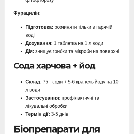
фітофторозу
Фурацилін
:
Підготовка:
розчиняти тільки в гарячій
воді
Дозування:
1 таблетка на 1 л води
Дія:
знищує грибки та мікроби на поверхні
Сода харчова + йод
Склад:
75 г соди + 5-6 крапель йоду на 10
л води
Застосування:
профілактичні та
лікувальні обробки
Термін дії:
3-5 днів
Біопрепарати для