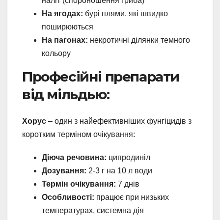
наліт (спороношення гриба)
На ягодах:
бурі плями, які швидко
поширюються
На пагонах:
некротичні ділянки темного
кольору
Професійні препарати
від мільдью:
Хорус
– один з найефективніших фунгіцидів з
коротким терміном очікування:
Діюча речовина:
ципродиніл
Дозування:
2-3 г на 10 л води
Термін очікування:
7 днів
Особливості:
працює при низьких
температурах, системна дія