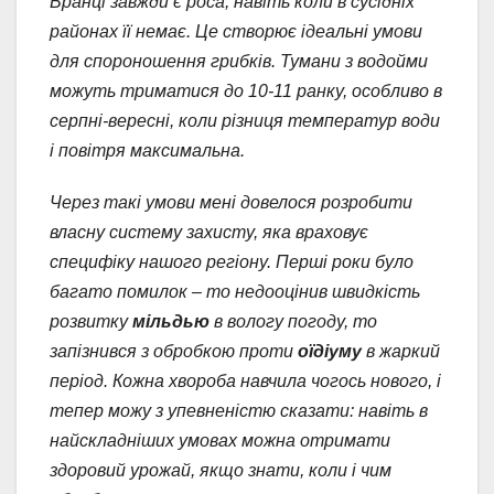
Вранці завжди є роса, навіть коли в сусідніх
районах її немає. Це створює ідеальні умови
для спороношення грибків. Тумани з водойми
можуть триматися до 10-11 ранку, особливо в
серпні-вересні, коли різниця температур води
і повітря максимальна.
Через такі умови мені довелося розробити
власну систему захисту, яка враховує
специфіку нашого регіону. Перші роки було
багато помилок – то недооцінив швидкість
розвитку
мільдью
в вологу погоду, то
запізнився з обробкою проти
оїдіуму
в жаркий
період. Кожна хвороба навчила чогось нового, і
тепер можу з упевненістю сказати: навіть в
найскладніших умовах можна отримати
здоровий урожай, якщо знати, коли і чим