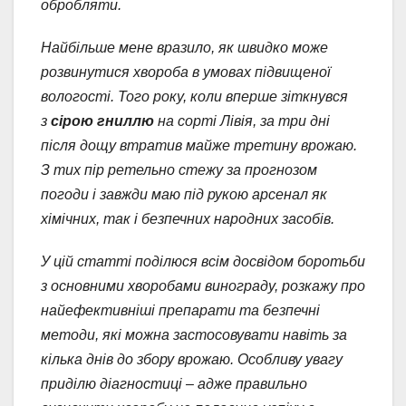
обробляти.
Найбільше мене вразило, як швидко може
розвинутися хвороба в умовах підвищеної
вологості. Того року, коли вперше зіткнувся
з
сірою гниллю
на сорті Лівія, за три дні
після дощу втратив майже третину врожаю.
З тих пір ретельно стежу за прогнозом
погоди і завжди маю під рукою арсенал як
хімічних, так і безпечних народних засобів.
У цій статті поділюся всім досвідом боротьби
з основними хворобами винограду, розкажу про
найефективніші препарати та безпечні
методи, які можна застосовувати навіть за
кілька днів до збору врожаю. Особливу увагу
приділю діагностиці – адже правильно