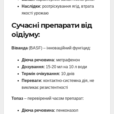
Наслідки:
розтріскування ягід, втрата
якості урожаю
Сучасні препарати від
оїдіуму:
Віванда
(BASF) – інноваційний фунгіцид:
Діюча речовина:
метрафенон
Дозування:
15-20 мл на 10 л води
Термін очікування:
10 днів
Переваги:
контактно-системна дія, не
викликає резистентності
Топаз
– перевірений часом препарат:
Діюча речовина:
пенконазол