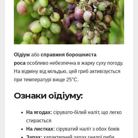
Оїдіум
або
справжня борошниста
роса
особливо небезпечна в жарку суху погоду.
На відміну від мільдью, цей гриб активізується
при температурі вище 25°C.
Ознаки оїдіуму:
На ягодах:
сірувато-білий наліт, що легко
стирається
На листках:
сіруватий наліт з обох боків
Запах:
характерний запах гнилої риби