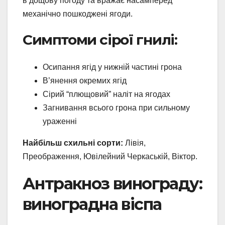
в дощову погоду та вражає насамперед
механічно пошкоджені ягоди.
Симптоми сірої гнилі:
Осипання ягід у нижній частині грона
В’янення окремих ягід
Сірий “плющовий” наліт на ягодах
Загнивання всього грона при сильному
ураженні
Найбільш схильні сорти:
Лівія,
Преображення, Ювілейний Черкаській, Віктор.
Антракноз винограду:
виноградна віспа