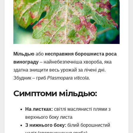
Мільдью
або
несправжня борошниста роса
винограду
– найнебезпечніша хвороба, яка
здатна знищити весь урожай за лічені дні.
Збудник – гриб
Plasmopara viticola
.
Симптоми мільдью:
На листках:
світлі маслянисті плями з
верхнього боку листа
З нижнього боку:
білий борошнистий