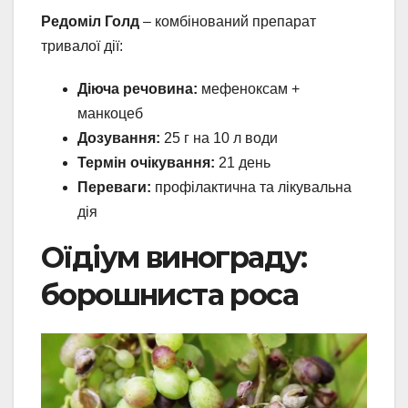
Редоміл Голд
– комбінований препарат
тривалої дії:
Діюча речовина:
мефеноксам +
манкоцеб
Дозування:
25 г на 10 л води
Термін очікування:
21 день
Переваги:
профілактична та лікувальна
дія
Оїдіум винограду:
борошниста роса