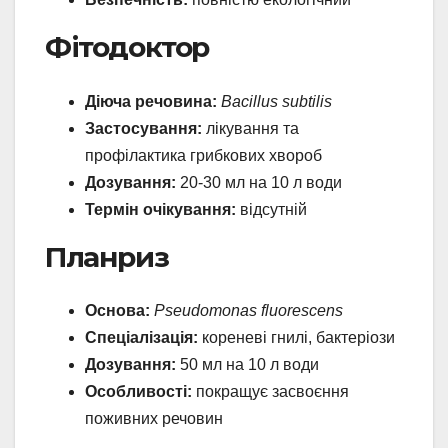
Фітодоктор
Діюча речовина:
Bacillus subtilis
Застосування:
лікування та
профілактика грибкових хвороб
Дозування:
20-30 мл на 10 л води
Термін очікування:
відсутній
Планриз
Основа:
Pseudomonas fluorescens
Спеціалізація:
кореневі гнилі, бактеріози
Дозування:
50 мл на 10 л води
Особливості:
покращує засвоєння
поживних речовин