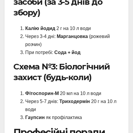
засоби (за 3-5 днів до
збору)
Калію йодид
2 г на 10 л води
Через 3-4 дні:
Марганцовка
(рожевий
розчин)
При потребі:
Сода + йод
Схема №3: Біологічний
захист (будь-коли)
Фітоспорин-М
20 мл на 10 л води
Через 5-7 днів:
Триходермін
20 г на 10 л
води
Гаупсин
як профілактика
Професійні поради