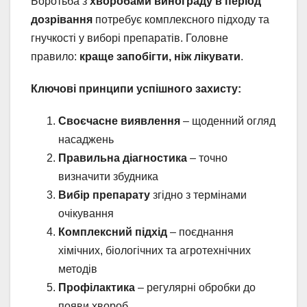
Боротьба з
хворобами винограду в період
дозрівання
потребує комплексного підходу та
гнучкості у виборі препаратів. Головне
правило:
краще запобігти, ніж лікувати
.
Ключові принципи успішного захисту:
Своєчасне виявлення
– щоденний огляд
насаджень
Правильна діагностика
– точно
визначити збудника
Вибір препарату
згідно з термінами
очікування
Комплексний підхід
– поєднання
хімічних, біологічних та агротехнічних
методів
Профілактика
– регулярні обробки до
появи хвороб