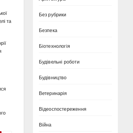
кої
Без рубрики
елі та
Безпека
рії
Біотехнологія
я
Будівельні роботи
Будівництво
ися
Ветеринарія
Відеоспостереження
ого
Війна