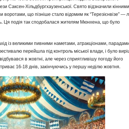
рези Саксен-Хільдбургхаузенської. Свято відзначили кінним
ми воротами, що пізніше стало відомим як “Терезієнвізе” — л
ль. Ця подія так сподобалася жителям Мюнхена, що було
хід із великими пивними наметами, атракціонами, парадами
фестивалю перейшла під контроль міської влади, і було вир
ідбувався в жовтні, але через сприятливішу погоду його
риває 16-18 днів, закінчуючись у першу неділю жовтня.