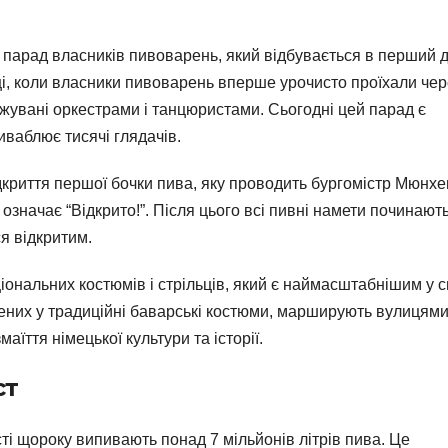
 парад власників пивоварень, який відбувається в перший 
ці, коли власники пивоварень вперше урочисто проїхали чер
жувані оркестрами і танцюристами. Сьогодні цей парад є
ваблює тисячі глядачів.
криття першої бочки пива, яку проводить бургомістр Мюнхе
о означає “Відкрито!”. Після цього всі пивні намети починают
я відкритим.
нальних костюмів і стрільців, який є наймасштабнішим у св
ених у традиційні баварські костюми, марширують вулицям
їття німецької культури та історії.
ст
ті щороку випивають понад 7 мільйонів літрів пива. Це