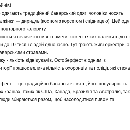
йнів!
 одягають традиційний баварський одяг: чоловіки носять
а жінки — дирндль (костюм з корсетом і спідницею). Цей одя
повторного колориту.
юються величезні пивні намети, кожен з яких належить до п
и до 10 тисяч людей одночасно. Тут грають живі оркестри, а 
аварськими стравами.
у кількість відвідувачів, Октоберфест є одним із
торії працює велика кількість охоронців та поліції, які стежа
рфест — це традиційно баварське свято, його популярність
х країнах, таких як США, Канада, Бразилія та Австралія, та
е люди збираються разом, щоб насолодитися пивом та