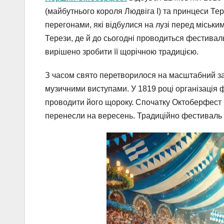
(майбутнього короля Людвіга I) та принцеси Те
перегонами, які відбулися на лузі перед міськи
Терези, де й до сьогодні проводиться фестива
вирішено зробити її щорічною традицією.
З часом свято перетворилося на масштабний за
музичними виступами. У 1819 році організація 
проводити його щороку. Спочатку Октоберфест в
перенесли на вересень. Традиційно фестиваль т