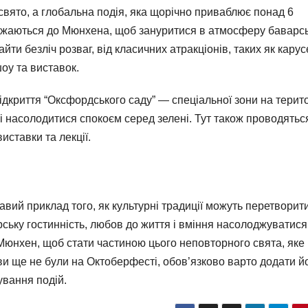
свято, а глобальна подія, яка щорічно приваблює понад 6
’їжджаються до Мюнхена, щоб зануритися в атмосферу баварсь
йти безліч розваг, від класичних атракціонів, таких як карус
шоу та виставок.
відкриття “Оксфордського саду” — спеціальної зони на терито
 і насолодитися спокоєм серед зелені. Тут також проводятьс
виставки та лекції.
вий приклад того, як культурні традиції можуть перетворит
рську гостинність, любов до життя і вміння насолоджуватися
юнхен, щоб стати частиною цього неповторного свята, яке
и ще не були на Октоберфесті, обов’язково варто додати й
ування подій.