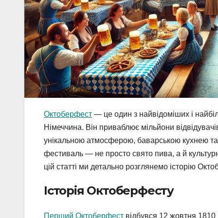
Октоберфест
— це один з найвідоміших і найбіл
Німеччина. Він приваблює мільйони відвідувачів
унікальною атмосферою, баварською кухнею та
фестиваль — не просто свято пива, а й культурн
цій статті ми детально розглянемо історію Окто
Історія Октоберфесту
Перший Октоберфест
відбувся 12 жовтня 1810 