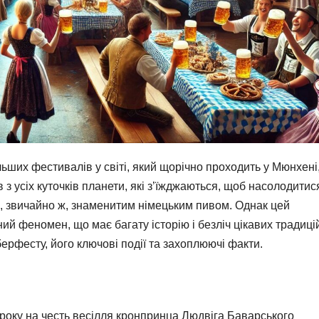
ьших фестивалів у світі, який щорічно проходить у Мюнхені
 з усіх куточків планети, які з’їжджаються, щоб насолодитис
, звичайно ж, знаменитим німецьким пивом. Однак цей
ий феномен, що має багату історію і безліч цікавих традицій
берфесту, його ключові події та захоплюючі факти.
року на честь весілля кронпринца Людвіга Баварського