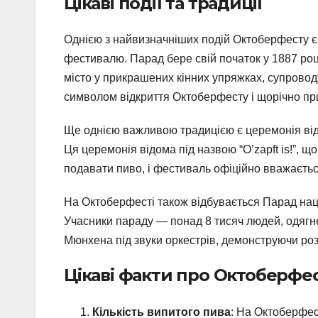
Цікаві події та традиції
Однією з найвизначніших подій Октоберфесту є
фестивалю. Парад бере свій початок у 1887 ро
місто у прикрашених кінних упряжках, супровод
символом відкриття Октоберфесту і щорічно при
Ще однією важливою традицією є церемонія від
Ця церемонія відома під назвою “O’zapft is!”, щ
подавати пиво, і фестиваль офіційно вважаєтьс
На Октоберфесті також відбувається Парад націо
Учасники параду — понад 8 тисяч людей, одягн
Мюнхена під звуки оркестрів, демонструючи розма
Цікаві факти про Октоберфе
Кількість випитого пива
: На Октоберфес