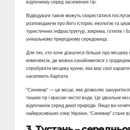
відпочинку серед засніжених гір.
Відвідувачі також можуть скористатися послугами
розповідаючи про його історію, екологію та цік
туристичних інфраструктур, зокрема, готелів і 
унікальному природному середовищі.
Для тих, хто хоче дізнатися більше про місцеву
комплексів, де можна ознайомитися з традиціями
спробувати місцеву кухню, яка має свої характер
населяють Карпати.
“Синевир” — це місце, яке дозволяє зануритися 
тишею гір і красою чистої води. Це ідеальне міс
відпочинок серед дикої природи. Якщо ви хочете
найкрасивіших озер України, “Синевир” стане в
3. Тустань – середнь