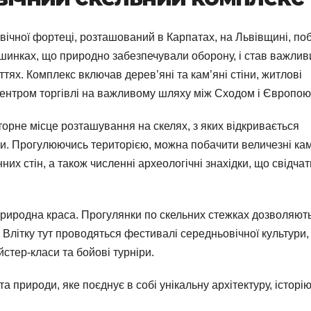
ічної фортеці, розташований в Карпатах, на Львівщині, по
ршинках, що природно забезпечували оборону, і став важли
іттях. Комплекс включав дерев’яні та кам’яні стіни, житлові
центром торгівлі на важливому шляху між Сходом і Європою
торне місце розташування на скелях, з яких відкривається
и. Прогулюючись територією, можна побачити величезні кам
их стін, а також численні археологічні знахідки, що свідчат
 природна краса. Прогулянки по скельних стежках дозволяют
Влітку тут проводяться фестивалі середньовічної культури,
стер-класи та бойові турніри.
а природи, яке поєднує в собі унікальну архітектуру, історію