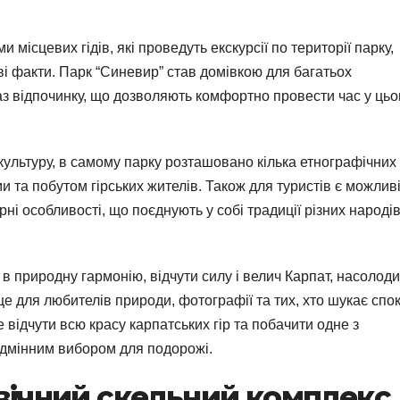
 місцевих гідів, які проведуть екскурсії по території парку,
аві факти. Парк “Синевир” став домівкою для багатьох
баз відпочинку, що дозволяють комфортно провести час у ць
 культуру, в самому парку розташовано кілька етнографічних
 та побутом гірських жителів. Також для туристів є можлив
ні особливості, що поєднують у собі традиції різних народі
в природну гармонію, відчути силу і велич Карпат, насолод
це для любителів природи, фотографії та тих, хто шукає спокі
 відчути всю красу карпатських гір та побачити одне з
ідмінним вибором для подорожі.
овічний скельний комплекс