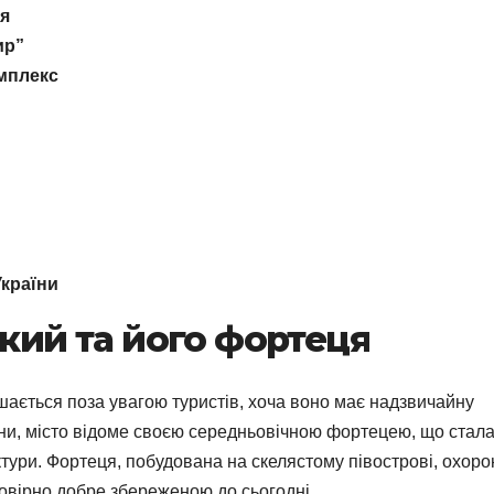
ця
ир”
мплекс
України
ький та його фортеця
шається поза увагою туристів, хоча воно має надзвичайну
аїни, місто відоме своєю середньовічною фортецею, що стал
тури. Фортеця, побудована на скелястому півострові, охор
мовірно добре збереженою до сьогодні.