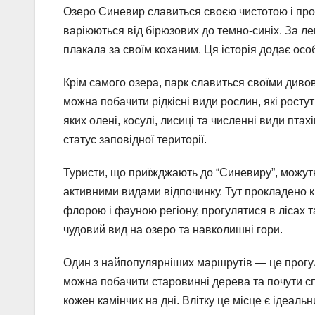
Озеро Синевир славиться своєю чистотою і про
варіюються від бірюзових до темно-синіх. За лег
плакала за своїм коханим. Ця історія додає о
Крім самого озера, парк славиться своїми див
можна побачити рідкісні види рослин, які ростут
яких олені, косулі, лисиці та численні види пт
статус заповідної території.
Туристи, що приїжджають до “Синевиру”, можу
активними видами відпочинку. Тут прокладено к
флорою і фауною регіону, прогулятися в лісах т
чудовий вид на озеро та навколишні гори.
Один з найпопулярніших маршрутів — це прогулян
можна побачити старовинні дерева та почути спі
кожен камінчик на дні. Влітку це місце є ідеал