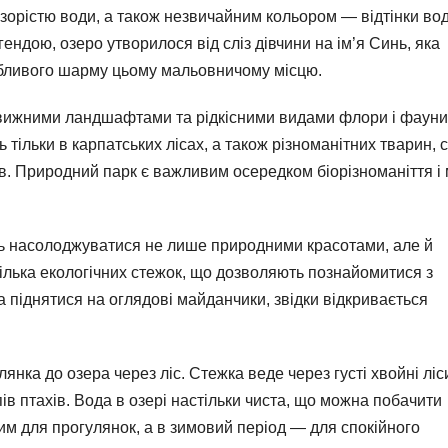
зорістю води, а також незвичайним кольором — відтінки во
ендою, озеро утворилося від сліз дівчини на ім’я Синь, яка
собливого шарму цьому мальовничому місцю.
овижними ландшафтами та рідкісними видами флори і фауни.
ь тільки в карпатських лісах, а також різноманітних тварин, 
ахів. Природний парк є важливим осередком біорізноманіття і
ть насолоджуватися не лише природними красотами, але й
ілька екологічних стежок, що дозволяють познайомитися з
а піднятися на оглядові майданчики, звідки відкривається
ка до озера через ліс. Стежка веде через густі хвойні ліси
в птахів. Вода в озері настільки чиста, що можна побачити
ьним для прогулянок, а в зимовий період — для спокійного