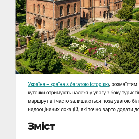
Україна – країна з багатою історією
, розмаїттям
куточки отримують належну увагу з боку туристі
маршрутів і часто залишаються поза увагою біл
недооцінених локацій, які точно варто додати д
Зміст