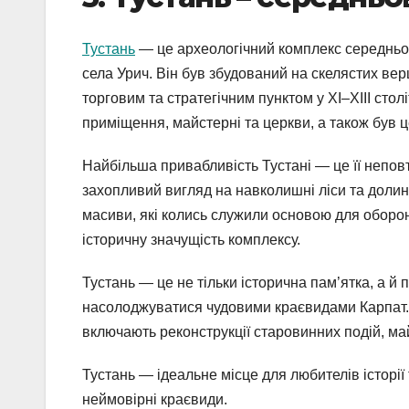
Тустань
— це археологічний комплекс середньов
села Урич. Він був збудований на скелястих ве
торговим та стратегічним пунктом у XI–XIII стол
приміщення, майстерні та церкви, а також був 
Найбільша привабливість Тустані — це її непов
захопливий вигляд на навколишні ліси та долин
масиви, які колись служили основою для оборонн
історичну значущість комплексу.
Тустань — це не тільки історична пам’ятка, а й
насолоджуватися чудовими краєвидами Карпат. 
включають реконструкції старовинних подій, май
Тустань — ідеальне місце для любителів історії т
неймовірні краєвиди.