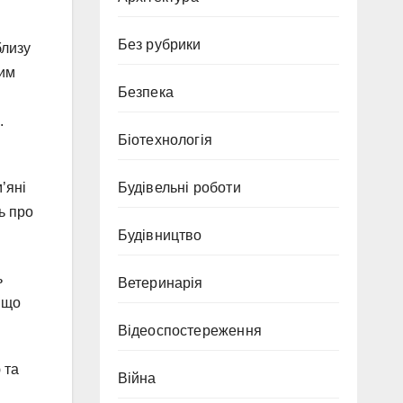
Без рубрики
близу
вим
Безпека
.
Біотехнологія
’яні
Будівельні роботи
ь про
Будівництво
ь
Ветеринарія
 що
Відеоспостереження
 та
Війна