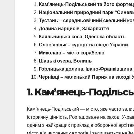
Кам’янець-Подільський та його форте
Національний природний парк “Синев
Тустань – середньовічний скельний ко
Долина нарцисів, Закарпаття
Каяльницька коса, Одеська область
Слов’янськ – курорт на сході України
Миколаїв – місто корабелів
Шацькі озера, Волинь
Горлицька долина, Івано-Франківщина
Чернівці – маленький Париж на заході 
1. Кам’янець-Подільс
Кам’янець-Подільський — місто, яке часто зали
історичну цінність. Розташоване на заході Укр
одним з найкращих прикладів оборонної архітек
місто від численних ворогів і залишається ней