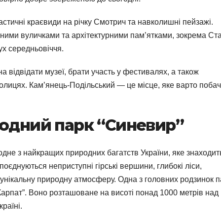
астичні краєвиди на річку Смотрич та навколишні пейзажі.
ними вуличками та архітектурними пам’ятками, зокрема Ст
ух середньовіччя.
 відвідати музеї, брати участь у фестивалях, а також
лицях. Кам’янець-Подільський — це місце, яке варто поба
родний парк “Синевир”
дне з найкращих природних багатств України, яке знаходит
 поєднуються неприступні гірські вершини, глибокі ліси,
 унікальну природну атмосферу. Одна з головних родзинок п
арпат”. Воно розташоване на висоті понад 1000 метрів над
раїні.