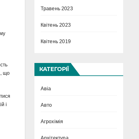
Травень 2023
Квітень 2023
ому
Квітень 2019
ість
КАТЕГОРІЇ
в, що
Авіа
итися
й і
Авто
Агрохімія
Архітектура