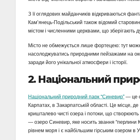
З її оглядових майданчиків відкриваються фант
Кам’янець-Подільський також відомий старовин
містом і численними церквами, що зберігають д
Місто не обмежується лише фортецею: тут можна
насолоджуватись природними пейзажами на око
заради його унікальної атмосфери і історії.
2. Національний при
Національний природний парк “Синевир”
— це о
Карпатах, в Закарпатській області. Це місце, де
кришталево чисті озера і потоки, що створюють
— озеро Синевир, яке носить звання “перлини К
рівнем моря і є найбільшим гірським озером в Ук