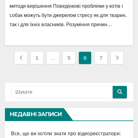
методи вирішення Поведінкові проблеми у котів і
собак можуть бути джерелом стресу як для тварин,
так і для їхніх власників. Розуміння причин…
Навігація
1
…
5
6
7
записів
НЕДАВНІ ЗАПИСИ
Все, що ви хотіли знати про відеореєстратори: