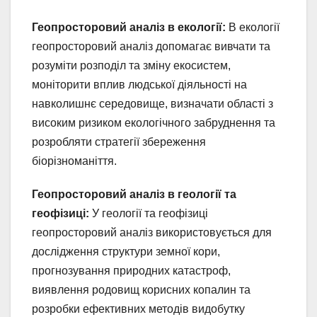
Геопросторовий аналіз в екології:
В екології
геопросторовий аналіз допомагає вивчати та
розуміти розподіл та зміну екосистем,
моніторити вплив людської діяльності на
навколишнє середовище, визначати області з
високим ризиком екологічного забруднення та
розробляти стратегії збереження
біорізноманіття.
Геопросторовий аналіз в геології та
геофізиці:
У геології та геофізиці
геопросторовий аналіз використовується для
дослідження структури земної кори,
прогнозування природних катастроф,
виявлення родовищ корисних копалин та
розробки ефективних методів видобутку