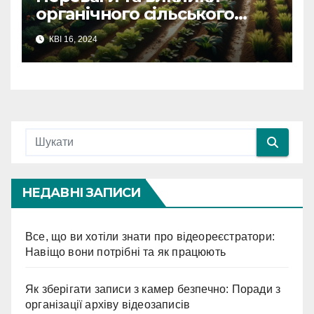
органічного сільського
господарства
КВІ 16, 2024
НЕДАВНІ ЗАПИСИ
Все, що ви хотіли знати про відеореєстратори:
Навіщо вони потрібні та як працюють
Як зберігати записи з камер безпечно: Поради з
організації архіву відеозаписів