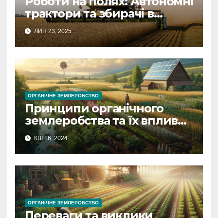
Роботи на полях: Автономні
трактори та збирачі в
сільському господарстві
ЛИП 23, 2025
ОРГАНІЧНЕ ЗЕМЛЕРОБСТВО
Принципи органічного
землеробства та їх вплив
на довкілля
КВІ 16, 2024
ОРГАНІЧНЕ ЗЕМЛЕРОБСТВО
Переваги та виклики