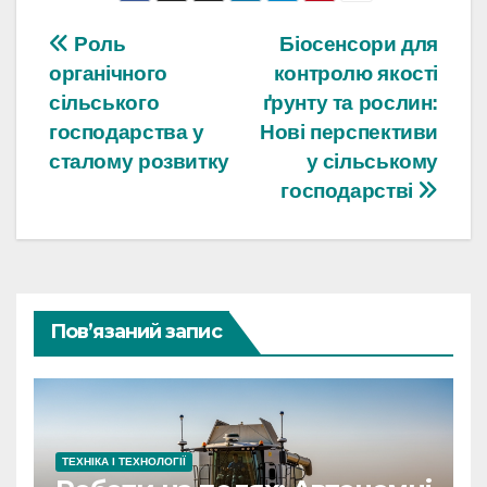
Навігація
Роль
Біосенсори для
органічного
контролю якості
записів
сільського
ґрунту та рослин:
господарства у
Нові перспективи
сталому розвитку
у сільському
господарстві
Пов’язаний запис
ТЕХНІКА І ТЕХНОЛОГІЇ