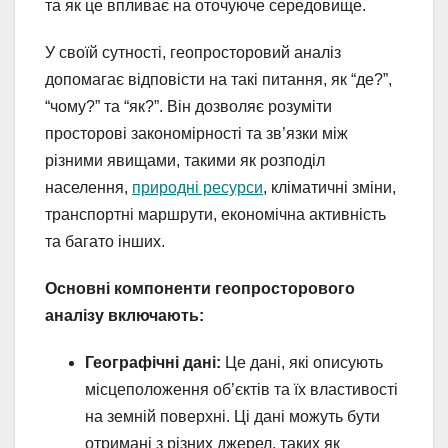
та як це впливає на оточуюче середовище.
У своїй сутності, геопросторовий аналіз
допомагає відповісти на такі питання, як “де?”,
“чому?” та “як?”. Він дозволяє розуміти
просторові закономірності та зв’язки між
різними явищами, такими як розподіл
населення,
природні ресурси
, кліматичні зміни,
транспортні маршрути, економічна активність
та багато інших.
Основні компоненти геопросторового
аналізу включають:
Географічні дані:
Це дані, які описують
місцеположення об’єктів та їх властивості
на земній поверхні. Ці дані можуть бути
отримані з різних джерел, таких як