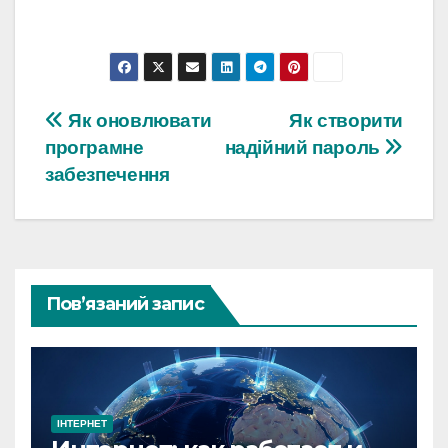
Навігація
Як оновлювати
Як створити
програмне
надійний пароль
записів
забезпечення
Пов’язаний запис
ІНТЕРНЕТ