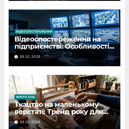
ВІДЕОСПОСТЕРЕЖЕННЯ
Відеоспостереження на
підприємстві: Особливості
встановлення та
08.01.2026
забезпечення безпеки
ЖІНОЧІ ХОБІ
Ткацтво на маленькому
верстаті: Тренд року для
творчих людей
08.01.2026