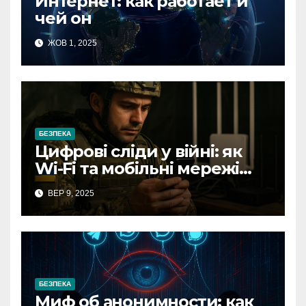
Интернет: как работает и
чей он
ЖОВ 1, 2025
БЕЗПЕКА
Цифрові сліди у війні: як
Wi-Fi та мобільні мережі
видають військові позиції
ВЕР 9, 2025
БЕЗПЕКА
Миф об анонимности: как