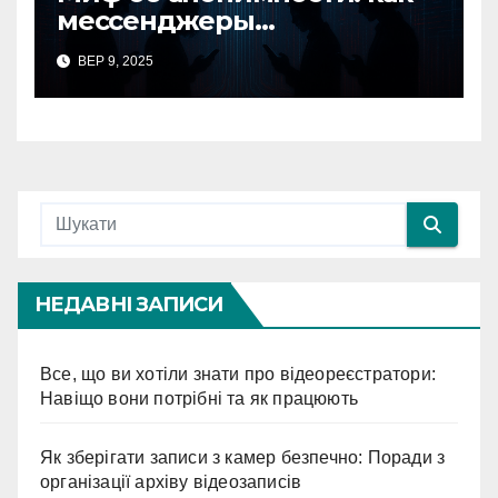
мессенджеры
превратились в
ВЕР 9, 2025
инструменты слежки
НЕДАВНІ ЗАПИСИ
Все, що ви хотіли знати про відеореєстратори:
Навіщо вони потрібні та як працюють
Як зберігати записи з камер безпечно: Поради з
організації архіву відеозаписів