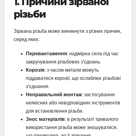
1. Причини зірваної
різьби
Зірвана різьба може виникнути з різних причин,
серед яких:
Перевантаження
: надмірна сила під час
закручування різьбових з’єднань.
Корозія
: з часом метали можуть
піддаватися корозії, що ослаблює різьбові
з’єднання.
Неправильний монтаж
: застосування
неякісних або невідповідних інструментів
для встановлення різьби.
Знос матеріалів
: в результаті тривалого
використання різьба може зношуватися,
що призводить до її зірвання.