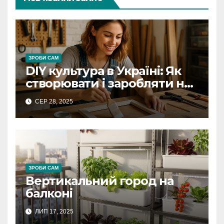
ЗРОБИ САМ
DIY культура в Україні: Як
створювати і заробляти на
творчих проектах
СЕР 28, 2025
ЗРОБИ САМ
Вертикальний город на
балконі
ЛИП 17, 2025