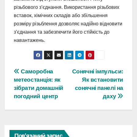
різьбового з’єднання. Використання різьбових
вставок, хімічних складів або збільшення
розміру різьблення дозволяє надійно відновити
з’єднання та забезпечити його стійкість до
навантажень.
Навігація
Саморобна
Сонячні імпульси:
метеостанція: як
Як встановити
записів
зібрати домашній
сонячні панелі на
погодний центр
даху
Пов’язаний запис