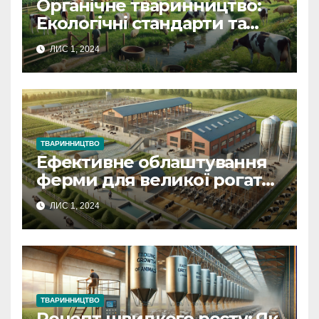
Органічне тваринництво:
Екологічні стандарти та
вимоги для сталого
ЛИС 1, 2024
розвитку
ТВАРИННИЦТВО
Ефективне облаштування
ферми для великої рогатої
худоби: Від планування до
ЛИС 1, 2024
реалізації
ТВАРИННИЦТВО
Рецепт швидкого росту: Як