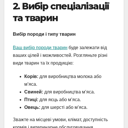
2. Вибір спеціалізації
та тварин
Вибір породи і типу тварин
Ваш вибір породи тварин
буде залежати від
ваших цілей і можливостей. Розгляньте різні
види тварин та їх продукцію:
Корів:
для виробництва молока або
м’яса.
Свиней:
для виробництва м’яса.
Птиці:
для яєць або м’яса.
Овець:
для шерсті або м’яса.
Зважте на місцеві умови, клімат, доступність
кормів і ветеринарне обслуговування.