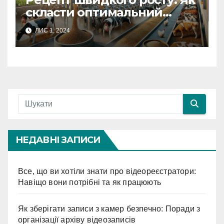
скласти оптимальний
раціон для тварин
ЛИС 1, 2024
НЕДАВНІ ЗАПИСИ
Все, що ви хотіли знати про відеореєстратори:
Навіщо вони потрібні та як працюють
Як зберігати записи з камер безпечно: Поради з
організації архіву відеозаписів