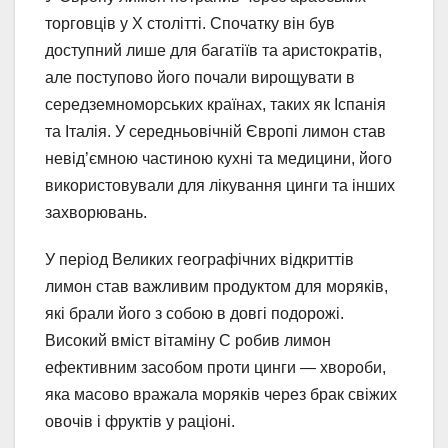
торговців у X столітті. Спочатку він був
доступний лише для багатіїв та аристократів,
але поступово його почали вирощувати в
середземноморських країнах, таких як Іспанія
та Італія. У середньовічній Європі лимон став
невід’ємною частиною кухні та медицини, його
використовували для лікування цинги та інших
захворювань.
У період Великих географічних відкриттів
лимон став важливим продуктом для моряків,
які брали його з собою в довгі подорожі.
Високий вміст вітаміну C робив лимон
ефективним засобом проти цинги — хвороби,
яка масово вражала моряків через брак свіжих
овочів і фруктів у раціоні.