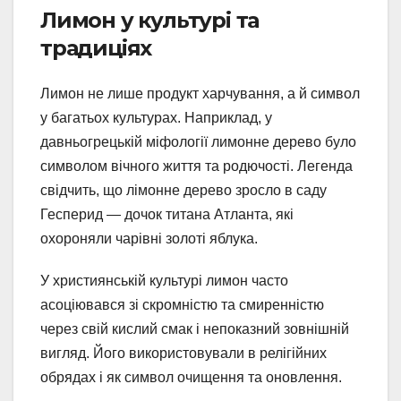
Лимон у культурі та
традиціях
Лимон не лише продукт харчування, а й символ
у багатьох культурах. Наприклад, у
давньогрецькій міфології лимонне дерево було
символом вічного життя та родючості. Легенда
свідчить, що лімонне дерево зросло в саду
Гесперид — дочок титана Атланта, які
охороняли чарівні золоті яблука.
У християнській культурі лимон часто
асоціювався зі скромністю та смиренністю
через свій кислий смак і непоказний зовнішній
вигляд. Його використовували в релігійних
обрядах і як символ очищення та оновлення.