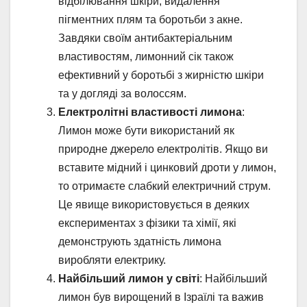
відбілювання шкіри, видалення
пігментних плям та боротьби з акне.
Завдяки своїм антибактеріальним
властивостям, лимонний сік також
ефективний у боротьбі з жирністю шкіри
та у догляді за волоссям.
Електролітні властивості лимона
:
Лимон може бути використаний як
природне джерело електролітів. Якщо ви
вставите мідний і цинковий дроти у лимон,
то отримаєте слабкий електричний струм.
Це явище використовується в деяких
експериментах з фізики та хімії, які
демонструють здатність лимона
виробляти електрику.
Найбільший лимон у світі
: Найбільший
лимон був вирощений в Ізраїлі та важив