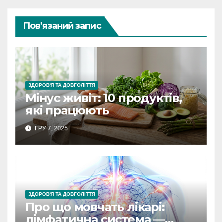
Пов’язаний запис
ЗДОРОВ'Я ТА ДОВГОЛІТТЯ
Мінус живіт: 10 продуктів,
які працюють
ГРУ 7, 2025
ЗДОРОВ'Я ТА ДОВГОЛІТТЯ
Про що мовчать лікарі:
лімфатична система —