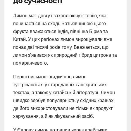
до сучасності
Лимон має довгу і захоплюючу історію, яка
починається на сході. Батьківщиною цього
фрукта вважаються Індія, північна Бірма та
Китай. У цих регіонах лимон вирощували вже
понад дві тисячі років тому. Вважається, що
лимон з’явився як природний гібрид цитрона та
помаранчевого.
Перші письмові згадки про лимон
зустрічаються у стародавніх санскритських
текстах, а також у китайській літературі. Лимон
швидко здобув популярність у східних країнах,
де його використовували не тільки як продукт
харчування, а й як лікувальний засіб.
У Європу лимон потрапив через арабських