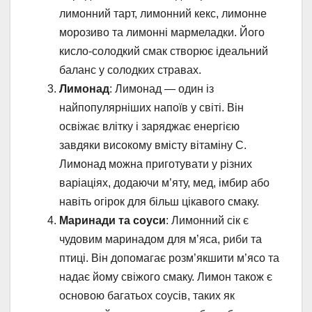
лимонний тарт, лимонний кекс, лимонне
морозиво та лимонні мармеладки. Його
кисло-солодкий смак створює ідеальний
баланс у солодких стравах.
Лимонад
: Лимонад — один із
найпопулярніших напоїв у світі. Він
освіжає влітку і заряджає енергією
завдяки високому вмісту вітаміну C.
Лимонад можна приготувати у різних
варіаціях, додаючи м’яту, мед, імбир або
навіть огірок для більш цікавого смаку.
Маринади та соуси
: Лимонний сік є
чудовим маринадом для м’яса, риби та
птиці. Він допомагає розм’якшити м’ясо та
надає йому свіжого смаку. Лимон також є
основою багатьох соусів, таких як