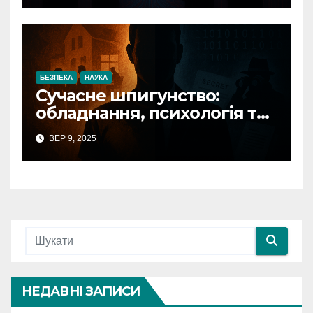
БЕЗПЕКА
НАУКА
Сучасне шпигунство:
обладнання, психологія та
захист в Україні
ВЕР 9, 2025
НЕДАВНІ ЗАПИСИ