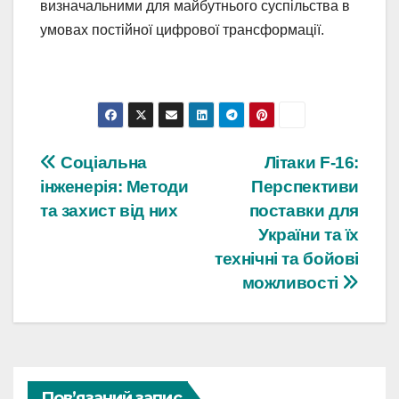
визначальними для майбутнього суспільства в
умовах постійної цифрової трансформації.
Навігація
Соціальна
Літаки F-16:
інженерія: Методи
Перспективи
записів
та захист від них
поставки для
України та їх
технічні та бойові
можливості
Пов’язаний запис