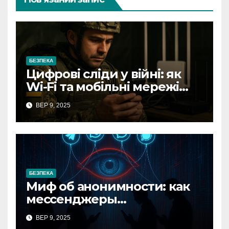
БЕЗПЕКА
Цифрові сліди у війні: як
Wi-Fi та мобільні мережі
видають військові позиції
ВЕР 9, 2025
БЕЗПЕКА
Миф об анонимности: как
мессенджеры
превратились в
ВЕР 9, 2025
инструменты слежки