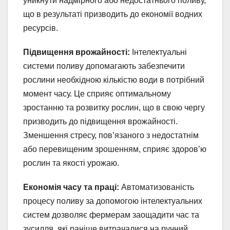
уникнути надмірного або недостатнього поливу,
що в результаті призводить до економії водних
ресурсів.
Підвищення врожайності:
Інтелектуальні
системи поливу допомагають забезпечити
рослини необхідною кількістю води в потрібний
момент часу. Це сприяє оптимальному
зростанню та розвитку рослин, що в свою чергу
призводить до підвищення врожайності.
Зменшення стресу, пов’язаного з недостатнім
або перевищеним зрошенням, сприяє здоров’ю
рослин та якості урожаю.
Економія часу та праці:
Автоматизованість
процесу поливу за допомогою інтелектуальних
систем дозволяє фермерам заощадити час та
зусилля, які раніше витрачалися на ручний