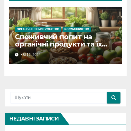
ОРГАНІЧНЕ ЗЕМЛЕРОБСТВО
РОСЛИННИЦТВО
Споживчий попит на
органічні продукти та їх
економічний вплив
КВІ 16, 2024
НЕДАВНІ ЗАПИСИ