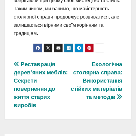
зберігаючи при цьому своє мистецтво та стиль.
Таким чином, ми бачимо, що майстерність
столярної справи продовжує розвиватися, але
залишається вірними своїм корінням та
традиціям.
Навігація
Реставрація
Екологічна
дерев’яних меблів:
столярна справа:
записів
Секрети
Використання
повернення до
стійких матеріалів
життя старих
та методів
виробів