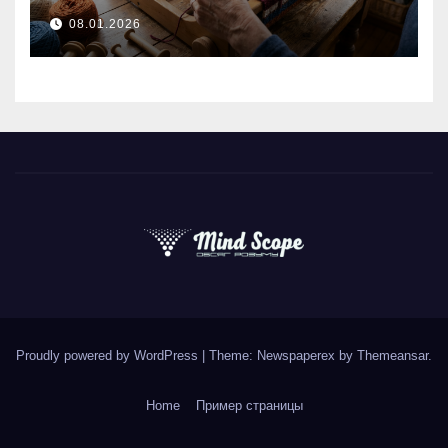
творчих людей
08.01.2026
Proudly powered by WordPress
|
Theme: Newspaperex by
Themeansar
.
Home
Пример страницы