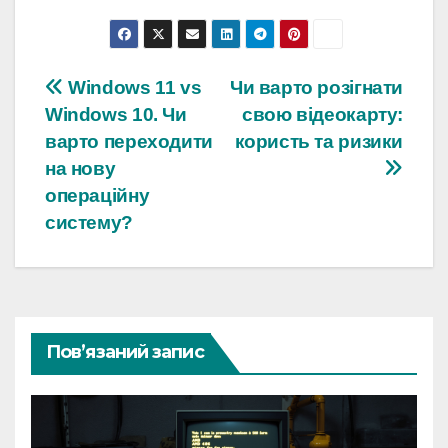
Навігація
Windows 11 vs
Чи варто розігнати
Windows 10. Чи
свою відеокарту:
записів
варто переходити
користь та ризики
на нову
операційну
систему?
Пов’язаний запис