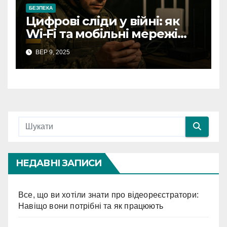
БЕЗПЕКА
Цифрові сліди у війні: як
Wi-Fi та мобільні мережі
видають військові позиції
ВЕР 9, 2025
НЕДАВНІ ЗАПИСИ
Все, що ви хотіли знати про відеореєстратори:
Навіщо вони потрібні та як працюють