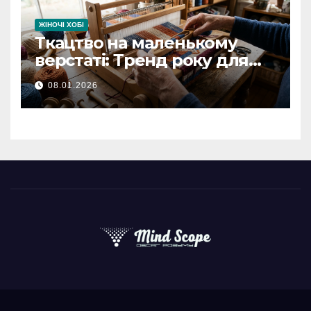
ЖІНОЧІ ХОБІ
Ткацтво на маленькому
верстаті: Тренд року для
творчих людей
08.01.2026