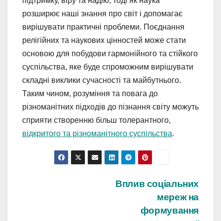
підтримку, віру та надію, тоді як наука
розширює наші знання про світ і допомагає
вирішувати практичні проблеми. Поєднання
релігійних та наукових цінностей може стати
основою для побудови гармонійного та стійкого
суспільства, яке буде спроможним вирішувати
складні виклики сучасності та майбутнього.
Таким чином, розуміння та повага до
різноманітних підходів до пізнання світу можуть
сприяти створенню більш толерантного,
відкритого та різноманітного суспільства
.
Навігація
Вплив соціальних
мереж на
записів
формування