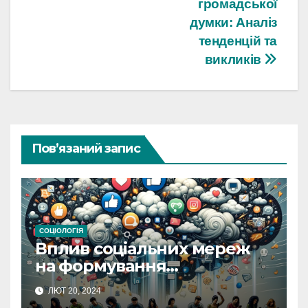
громадської
думки: Аналіз
тенденцій та
викликів
Пов’язаний запис
СОЦІОЛОГІЯ
Вплив соціальних мереж
на формування
громадської думки: Аналіз
ЛЮТ 20, 2024
тенденцій та викликів