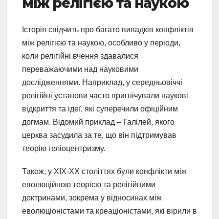
між релігією та наукою
Історія свідчить про багато випадків конфліктів
між релігією та наукою, особливо у періоди,
коли релігійні вчення здавалися
переважаючими над науковими
дослідженнями. Наприклад, у середньовіччі
релігійні установи часто пригнічували наукові
відкриття та ідеї, які суперечили офіційним
догмам. Відомий приклад – Галілей, якого
церква засудила за те, що він підтримував
теорію геліоцентризму.
Також, у XIX-XX століттях були конфлікти між
еволюційною теорією та релігійними
доктринами, зокрема у відносинах між
еволюціоністами та креаціоністами, які вірили в