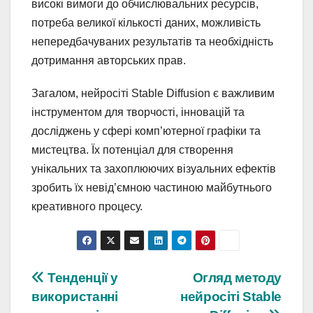
високі вимоги до обчислювальних ресурсів,
потреба великої кількості даних, можливість
непередбачуваних результатів та необхідність
дотримання авторських прав.
Загалом, нейросіті Stable Diffusion є важливим
інструментом для творчості, інновацій та
досліджень у сфері комп’ютерної графіки та
мистецтва. Їх потенціал для створення
унікальних та захоплюючих візуальних ефектів
зробить їх невід’ємною частиною майбутнього
креативного процесу.
Навігація
Тенденції у
Огляд методу
використанні
нейросіті Stable
записів