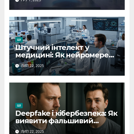
ШІ
Штучний інтелект у
медицині: Як нейромережі
революціонізують
ЛИП 22, 2025
діагностику хвороб
ШІ
Deepfake і кібербезпека: Як
виявити фальшивий
контент у цифровому світі
ЛИП 22, 2025