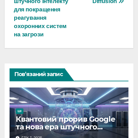
штучного інтелекту
Diffusion
для покращення
реагування
охоронних систем
на загрози
Пов’язаний запис
ШІ
Квантовий прорив Google
та нова ера штучного
інтелекту
ГРУ 7, 2025