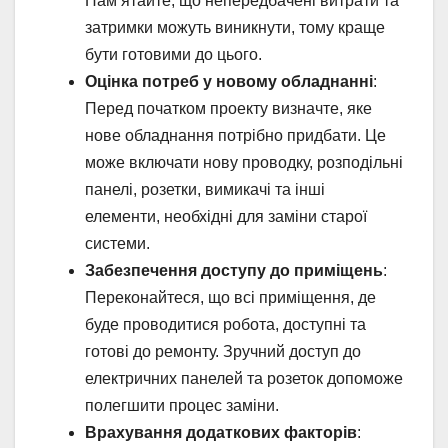
Пам’ятайте, що непередбачені витрати та
затримки можуть виникнути, тому краще
бути готовими до цього.
Оцінка потреб у новому обладнанні
:
Перед початком проекту визначте, яке
нове обладнання потрібно придбати. Це
може включати нову проводку, розподільні
панелі, розетки, вимикачі та інші
елементи, необхідні для заміни старої
системи.
Забезпечення доступу до приміщень
:
Переконайтеся, що всі приміщення, де
буде проводитися робота, доступні та
готові до ремонту. Зручний доступ до
електричних панелей та розеток допоможе
полегшити процес заміни.
Врахування додаткових факторів
: