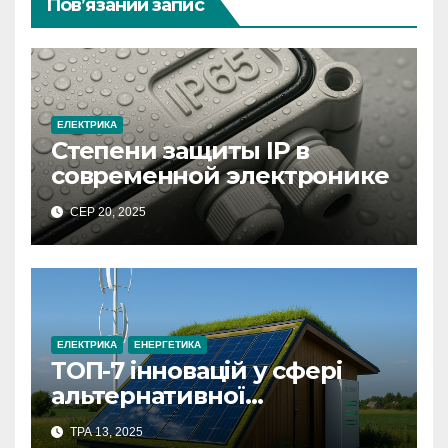
Пов’язаний запис
ЕЛЕКТРИКА
Степени защиты IP в
современной электронике
СЕР 20, 2025
ЕЛЕКТРИКА
ЕНЕРГЕТИКА
ТОП-7 інновацій у сфері
альтернативної
енергетики у 2025 році
ТРА 13, 2025