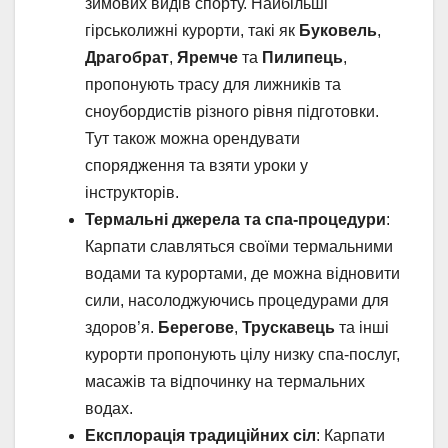
зимових видів спорту. Найбільші
гірськолижні курорти, такі як
Буковель
,
Драгобрат
,
Яремче
та
Пилипець
,
пропонують трасу для лижників та
сноубордистів різного рівня підготовки.
Тут також можна орендувати
спорядження та взяти уроки у
інструкторів.
Термальні джерела та спа-процедури
:
Карпати славляться своїми термальними
водами та курортами, де можна відновити
сили, насолоджуючись процедурами для
здоров’я.
Берегове
,
Трускавець
та інші
курорти пропонують цілу низку спа-послуг,
масажів та відпочинку на термальних
водах.
Експлорація традиційних сіл
: Карпати