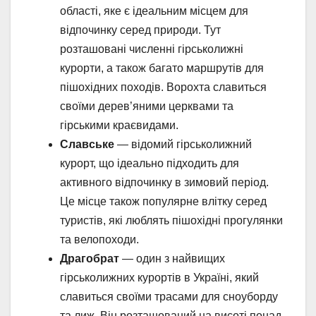
області, яке є ідеальним місцем для
відпочинку серед природи. Тут
розташовані численні гірськолижні
курорти, а також багато маршрутів для
пішохідних походів. Ворохта славиться
своїми дерев’яними церквами та
гірськими краєвидами.
Славське
— відомий гірськолижний
курорт, що ідеально підходить для
активного відпочинку в зимовий період.
Це місце також популярне влітку серед
туристів, які люблять пішохідні прогулянки
та велопоходи.
Драгобрат
— один з найвищих
гірськолижних курортів в Україні, який
славиться своїми трасами для сноуборду
та лиж. Він розташований на висоті понад