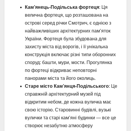
Кам’янець-Подільська фортеця
: Ця
велична фортеця, що розташована на
острові серед річки Смотрич, є однією з
найважливіших архітектурних пам’яток
України. Фортеця була збудована для
захисту міста від ворогів, і її унікальна
конструкція включає різні типи оборонних
споруд: башти, мури, мости. Прогулянка
по фортеці відкриває неповторні
панорами міста та його околиць.
Старе місто Кам’янця-Подільського
: Це
справжній архітектурний музей під
відкритим небом, де кожна вуличка має
свою історію. Старовинні будівлі, вузькі
вулички та старі кам’яні будинки — все це
створює незабутню атмосферу