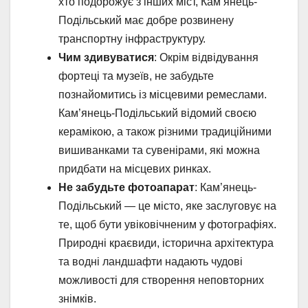
хто подорожує з інших міст, Кам’янець-
Подільський має добре розвинену
транспортну інфраструктуру.
Чим здивуватися
: Окрім відвідування
фортеці та музеїв, не забудьте
познайомитись із місцевими ремеслами.
Кам’янець-Подільський відомий своєю
керамікою, а також різними традиційними
вишиванками та сувенірами, які можна
придбати на місцевих ринках.
Не забудьте фотоапарат
: Кам’янець-
Подільський — це місто, яке заслуговує на
те, щоб бути увіковічненим у фотографіях.
Природні краєвиди, історична архітектура
та водні ландшафти надають чудові
можливості для створення неповторних
знімків.