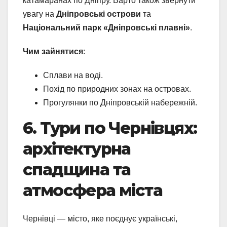
катамаранах по Дніпру. Варто також звернути
увагу на
Дніпровські острови
та
Національний парк «Дніпровські плавні»
.
Чим зайнятися
:
Сплави на воді.
Похід по природних зонах на островах.
Прогулянки по Дніпровській набережній.
6. Тури по Чернівцях:
архітектурна
спадщина та
атмосфера міста
Чернівці — місто, яке поєднує українські,