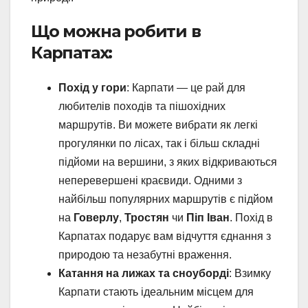
Що можна робити в
Карпатах:
Похід у гори
: Карпати — це рай для
любителів походів та пішохідних
маршрутів. Ви можете вибрати як легкі
прогулянки по лісах, так і більш складні
підйоми на вершини, з яких відкриваються
неперевершені краєвиди. Одними з
найбільш популярних маршрутів є підйом
на
Говерлу
,
Тростян
чи
Піп Іван
. Похід в
Карпатах подарує вам відчуття єднання з
природою та незабутні враження.
Катання на лижах та сноуборді
: Взимку
Карпати стають ідеальним місцем для