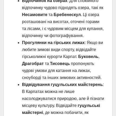
Відпочинок на озерах
: Для спокійного
відпочинку чудово підходять озера, такі як
Несамовите
та
Бребенескул
. Ці озера
розташовані на висотах, оточені горами
та лісами, і є чудовим місцем для купання,
відпочинку чи фотографування.
Прогулянки на гірських лижах
: Якщо ви
любите зимові види спорту, відвідайте
гірськолижні курорти Карпат.
Буковель
,
Драгобрат
та
Тисовець
пропонують
чудові умови для катання на лижах,
сноуборді та інших зимових активностей.
Відвідування гуцульських майстерень
:
В Карпатах можна не лише
насолоджуватися природою, але й пізнати
місцеву культуру. Відвідайте
гуцульські
майстерні
, де можна побачити, як