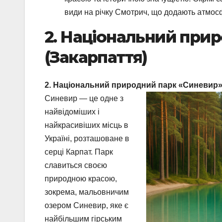
види на річку Смотрич, що додають атмос
2. Національний при
(Закарпаття)
2. Національний природний парк «Синевир»
Синевир — це одне з
найвідоміших і
найкрасивіших місць в
Україні, розташоване в
серці Карпат. Парк
славиться своєю
природною красою,
зокрема, мальовничим
озером Синевир, яке є
найбільшим гірським