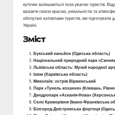
куточки залишаються поза увагою туристів. Відд
вразити своєю красою, унікальністю та атмосфе
обплутані натовпами туристів, ми підготували д
Україні.
Зміст
Букський каньйон (Одеська область)
Національний природний парк «Синеви
Львівська область: Музей народної арх
Ізюм (Харківська область)
Миколаїв: острів Вірменський
Парк «Тунель кохання» (Клевань, Рівне
Дендропарк «Асканія-Нова» (Херсонськ
Село Криворівня (Івано-Франківська о
Білгород-Дністровська фортеця (Одесь