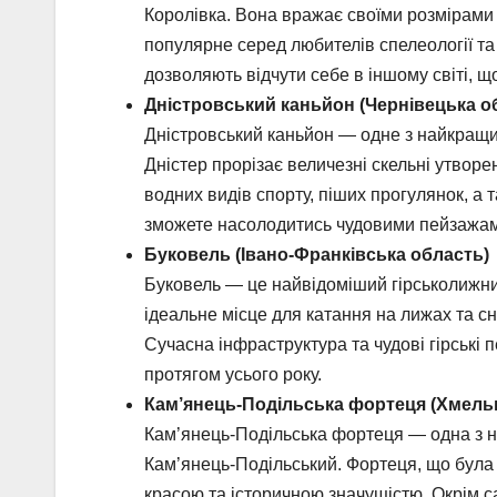
Королівка. Вона вражає своїми розмірами 
популярне серед любителів спелеології та 
дозволяють відчути себе в іншому світі, 
Дністровський каньйон (Чернівецька о
Дністровський каньйон — одне з найкращих 
Дністер прорізає величезні скельні утвор
водних видів спорту, піших прогулянок, а
зможете насолодитись чудовими пейзажами
Буковель (Івано-Франківська область)
Буковель — це найвідоміший гірськолижний
ідеальне місце для катання на лижах та сн
Сучасна інфраструктура та чудові гірські
протягом усього року.
Кам’янець-Подільська фортеця (Хмель
Кам’янець-Подільська фортеця — одна з на
Кам’янець-Подільський. Фортеця, що була
красою та історичною значущістю. Окрім са