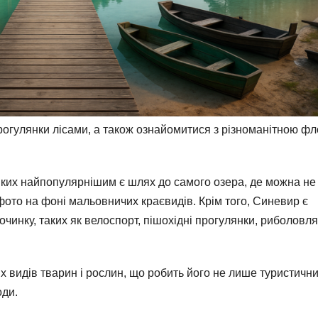
огулянки лісами, а також ознайомитися з різноманітною ф
 яких найпопулярнішим є шлях до самого озера, де можна не
 фото на фоні мальовничих краєвидів. Крім того, Синевир є
чинку, таких як велоспорт, пішохідні прогулянки, риболовля
х видів тварин і рослин, що робить його не лише туристичн
оди.