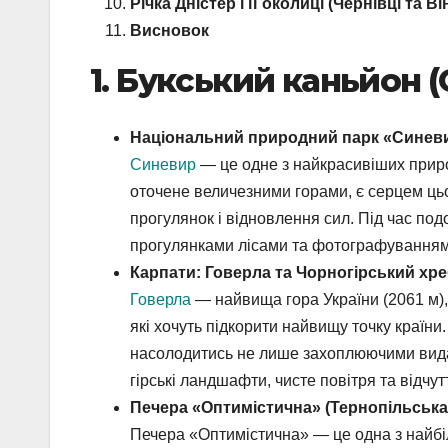
Річка Дністер і її околиці (Чернівці та В
Висновок
1. Букський каньйон 
Національний природний парк «Синеви
Синевир
— це одне з найкрасивіших приро
оточене величезними горами, є серцем цьо
прогулянок і відновлення сил. Під час п
прогулянками лісами та фотографуванням 
Карпати: Говерла та Чорногірський хр
Говерла
— найвища гора України (2061 м),
які хочуть підкорити найвищу точку країн
насолодитись не лише захоплюючими видами
гірські ландшафти, чисте повітря та відч
Печера «Оптимістична» (Тернопільська
Печера «Оптимістична» — це одна з найбі