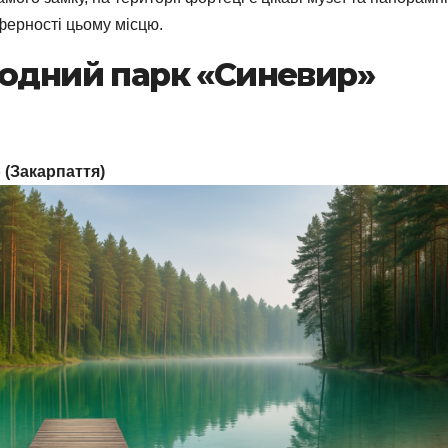
ферності цьому місцю.
родний парк «Синевир»
 (Закарпаття)