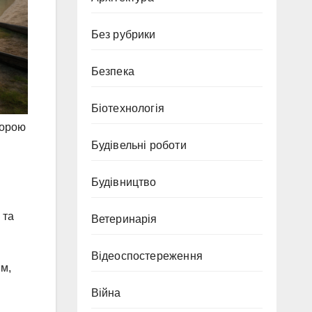
Без рубрики
Безпека
Біотехнологія
лорою
Будівельні роботи
Будівництво
 та
Ветеринарія
Відеоспостереження
им,
Війна