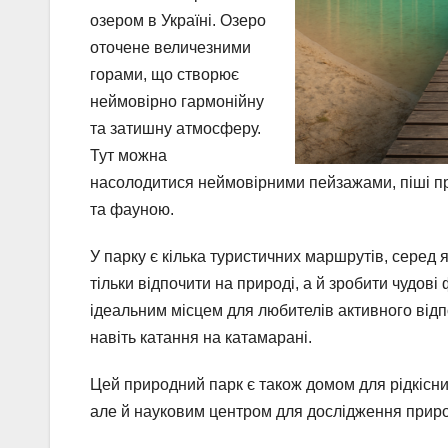
озером в Україні. Озеро
оточене величезними
горами, що створює
неймовірно гармонійну
та затишну атмосферу.
Тут можна
насолодитися неймовірними пейзажами, піші пр
та фауною.
У парку є кілька туристичних маршрутів, серед
тільки відпочити на природі, а й зробити чудові
ідеальним місцем для любителів активного відпо
навіть катання на катамарані.
Цей природний парк є також домом для рідкісни
але й науковим центром для дослідження прир