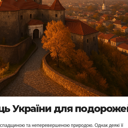
сць України для подороже
ю спадщиною та неперевершеною природою. Однак деякі її