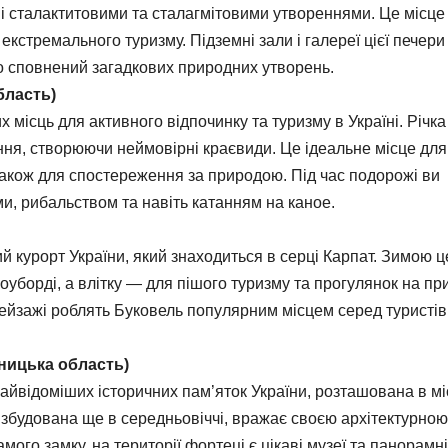
і сталактитовими та сталагмітовими утвореннями. Це місце
екстремального туризму. Підземні зали і галереї цієї печери
що сповнений загадкових природних утворень.
бласть)
місць для активного відпочинку та туризму в Україні. Річка
ення, створюючи неймовірні краєвиди. Це ідеальне місце для
 також для спостереження за природою. Під час подорожі ви
, рибальством та навіть катанням на каное.
 курорт України, який знаходиться в серці Карпат. Зимою ц
оуборді, а влітку — для пішого туризму та прогулянок на при
 пейзажі роблять Буковель популярним місцем серед туристів
ницька область)
йвідоміших історичних пам’яток України, розташована в мі
 збудована ще в середньовіччі, вражає своєю архітектурною
мого замку, на території фортеці є цікаві музеї та панорамні