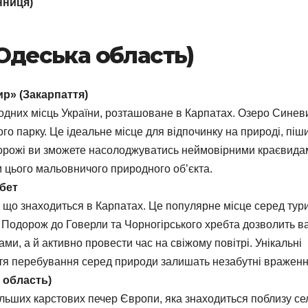
інниця)
(Одеська область)
р» (Закарпаття)
дних місць України, розташоване в Карпатах. Озеро Синев
го парку. Це ідеальне місце для відпочинку на природі, піш
одорожі ви зможете насолоджуватись неймовірними краєвида
цього мальовничого природного об’єкта.
ебет
 що знаходиться в Карпатах. Це популярне місце серед тури
и. Подорож до Говерли та Чорногірського хребта дозволить в
, а й активно провести час на свіжому повітрі. Унікальні
уття перебування серед природи залишать незабутні враженн
 область)
льших карстових печер Європи, яка знаходиться поблизу се