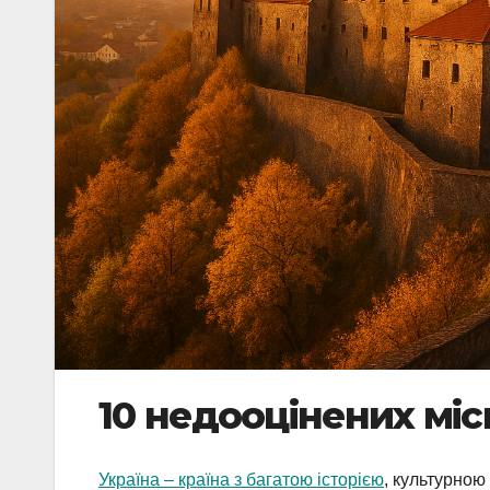
10 недооцінених мі
Україна – країна з багатою історією
, культурно