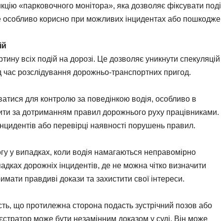
кцію «парковочного монітора», яка дозволяє фіксувати поді
Це особливо корисно при можливих інцидентах або пошкодж
ій
тину всіх подій на дорозі. Це дозволяє уникнути спекуляцій 
д час розслідування дорожньо-транспортних пригод.
атися для контролю за поведінкою водія, особливо в
ити за дотриманням правил дорожнього руху працівниками.
нцидентів або перевірці наявності порушень правил.
гу у випадках, коли водія намагаються неправомірно
адках дорожніх інцидентів, де не можна чітко визначити
имати правдиві докази та захистити свої інтереси.
сть, що протилежна сторона подасть зустрічний позов або
єстратор може бути незамінним доказом у суді. Він може