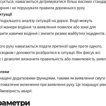
писується, намагаються дотримуватися більш високих станда
одіння і не порушувати правила дорожнього руху.
туації
подальшого аналізу ситуацій на дорозі. Водії можуть
ної манери водіння та виявлення помилок або зони для
ти навички водіння і знизити ризики майбутніх інцидентів.
ого руху намагаються подати претензії один проти одного,
ідком і допомогти розібратися в ситуації. Він фіксує всі
, і дозволяє визначити правильність або помилковість заяв
зпеки
снащені додатковими функціями, такими як виявлення смуги 
томатичне включення при виявленні руху. Це покращує рів
ймовірність аварії.
араметри