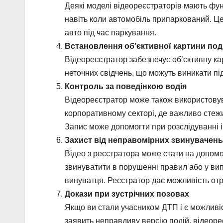
Деякі моделі відеореєстраторів мають фун
навіть коли автомобіль припаркований. 
авто під час паркування.
Встановлення об’єктивної картини под
Відеореєстратор забезпечує об’єктивну кар
неточних свідчень, що можуть виникати пі
Контроль за поведінкою водія
Відеореєстратор може також використовув
корпоративному секторі, де важливо стеж
Запис може допомогти при розслідуванні і
Захист від неправомірних звинувачень
Відео з реєстратора може стати на допомо
звинуватити в порушенні правил або у вип
винуватця. Реєстратор дає можливість отр
Докази при зустрічних позовах
Якщо ви стали учасником ДТП і є можливі
заявить неправдиву версію подій, відеоре