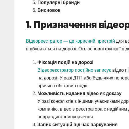
Популярні бренди
Висновок
1. Призначення відео
Відеореєстратор — це корисний пристрій
для во
відбуваються на дорозі. Ось основні функції ві
Фіксація подій на дорозі
Відеореєстратор постійно записує
відео п
на дорозі. У разі ДТП або будь-яких непе
причин і обставин події.
Можливість надання відео як доказу
У разі конфліктів з іншими учасниками дор
компанію, відео з реєстратора є надійним
неправдиві звинувачення.
Запис ситуацій під час паркування