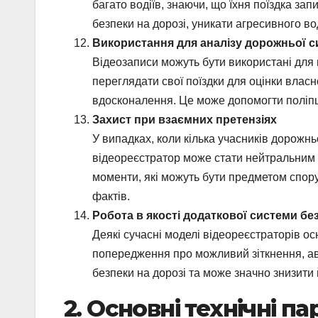
багато водіїв, знаючи, що їхня поїздка за
безпеки на дорозі, уникати агресивного в
Використання для аналізу дорожньої си
Відеозаписи можуть бути використані для 
переглядати свої поїздки для оцінки влас
вдосконалення. Це може допомогти поліпши
Захист при взаємних претензіях
У випадках, коли кілька учасників дорожнь
відеореєстратор може стати нейтральним св
моменти, які можуть бути предметом спору
фактів.
Робота в якості додаткової системи бе
Деякі сучасні моделі відеореєстраторів о
попередження про можливий зіткнення, ав
безпеки на дорозі та може значно знизити 
2. Основні технічні п