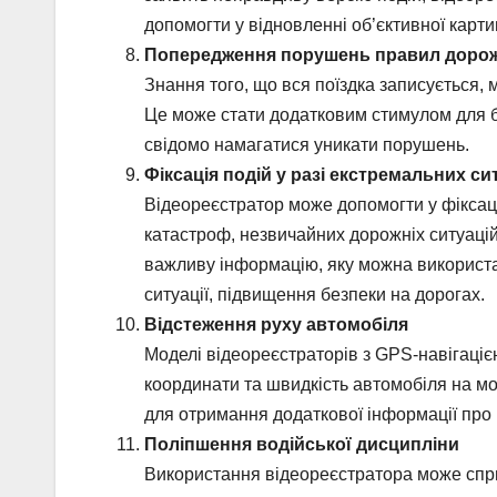
допомогти у відновленні об’єктивної карт
Попередження порушень правил дорож
Знання того, що вся поїздка записується,
Це може стати додатковим стимулом для бе
свідомо намагатися уникати порушень.
Фіксація подій у разі екстремальних си
Відеореєстратор може допомогти у фіксаці
катастроф, незвичайних дорожніх ситуаці
важливу інформацію, яку можна використат
ситуації, підвищення безпеки на дорогах.
Відстеження руху автомобіля
Моделі відеореєстраторів з GPS-навігацією
координати та швидкість автомобіля на м
для отримання додаткової інформації про м
Поліпшення водійської дисципліни
Використання відеореєстратора може спри