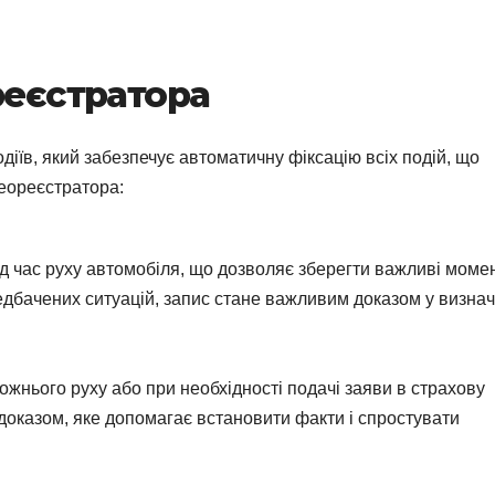
реєстратора
діїв, який забезпечує автоматичну фіксацію всіх подій, що
деореєстратора:
ід час руху автомобіля, що дозволяє зберегти важливі моме
редбачених ситуацій, запис стане важливим доказом у визнач
ожнього руху або при необхідності подачі заяви в страхову
 доказом, яке допомагає встановити факти і спростувати