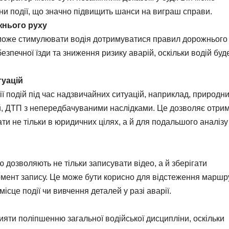
ини події, що значно підвищить шанси на виграш справи.
нього руху
 може стимулювати водія дотримуватися правил дорожнього 
зпечної їзди та зниження ризику аварій, оскільки водій буд
туацій
ї подій під час надзвичайних ситуацій, наприклад, природн
й, ДТП з непередбачуваними наслідками. Це дозволяє отри
и не тільки в юридичних цілях, а й для подальшого аналізу
 дозволяють не тільки записувати відео, а й зберігати
омент запису. Це може бути корисно для відстеження маршру
ісце події чи вивчення деталей у разі аварії.
яти поліпшенню загальної водійської дисципліни, оскільки