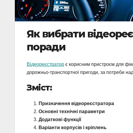
Як вибрати відеореє
поради
Відеореєстратор
є корисним пристроєм для фікс
дорожньо-транспортної пригоди, за потреби над
Зміст:
Призначення відеореєстратора
Основні технічні параметри
Додаткові функції
Варіанти корпусів і кріплень