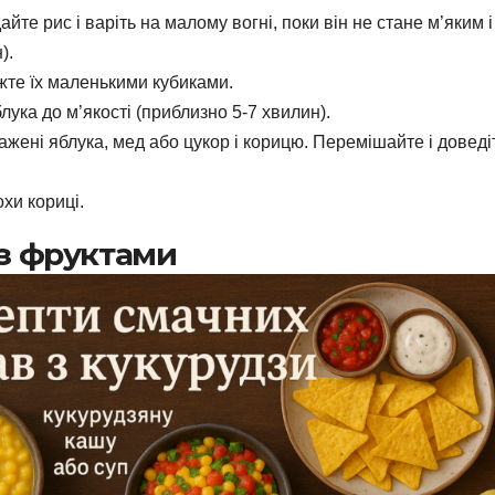
айте рис і варіть на малому вогні, поки він не стане м’яким і
).
іжте їх маленькими кубиками.
лука до м’якості (приблизно 5-7 хвилин).
ажені яблука, мед або цукор і корицю. Перемішайте і доведі
хи кориці.
 з фруктами