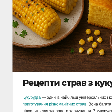
Рецепти страв з ку
Кукурудза
— один із найбільш універсальних і 
приготування різноманітних страв
. Вона багата
підходить для здорового харчування. З кукурудзи