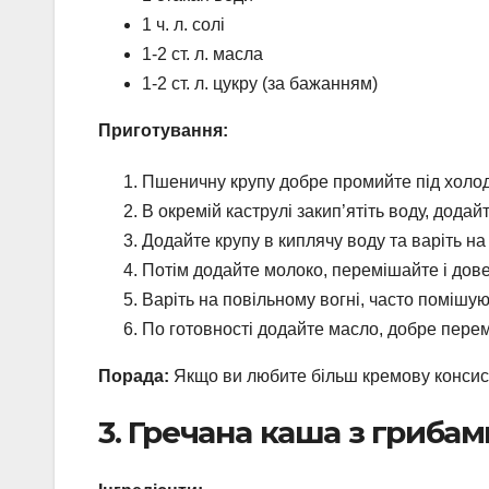
1 ч. л. солі
1-2 ст. л. масла
1-2 ст. л. цукру (за бажанням)
Приготування:
Пшеничну крупу добре промийте під холодн
В окремій каструлі закип’ятіть воду, додайте
Додайте крупу в киплячу воду та варіть на 
Потім додайте молоко, перемішайте і довед
Варіть на повільному вогні, часто помішую
По готовності додайте масло, добре перем
Порада:
Якщо ви любите більш кремову консист
3. Гречана каша з грибам