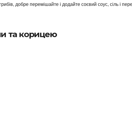
 грибів, добре перемішайте і додайте соєвий соус, сіль і пер
ми та корицею