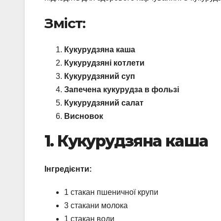
Зміст:
Кукурудзяна каша
Кукурудзяні котлети
Кукурудзяний суп
Запечена кукурудза в фользі
Кукурудзяний салат
Висновок
1. Кукурудзяна каша
Інгредієнти:
1 стакан пшеничної крупи
3 стакани молока
1 стакан води