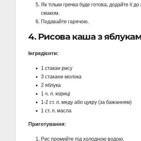
Як тільки гречка буде готова, додайте її до
смаком.
Подавайте гарячою.
4. Рисова каша з яблука
Інгредієнти:
1 стакан рису
3 стакани молока
2 яблука
1 ч. л. кориці
1-2 ст. л. меду або цукру (за бажанням)
1 ст. л. масла
Приготування:
Рис промийте під холодною водою.