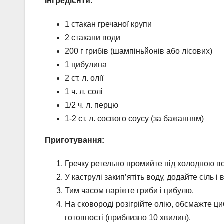
Інгредієнти:
1 стакан гречаної крупи
2 стакани води
200 г грибів (шампіньйонів або лісових)
1 цибулина
2 ст. л. олії
1 ч. л. солі
1/2 ч. л. перцю
1-2 ст. л. соєвого соусу (за бажанням)
Приготування:
Гречку ретельно промийте під холодною в
У каструлі закип’ятіть воду, додайте сіль і
Тим часом наріжте гриби і цибулю.
На сковороді розігрійте олію, обсмажте ци
готовності (приблизно 10 хвилин).