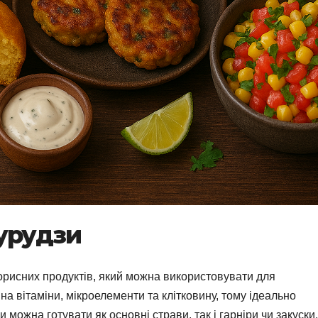
курудзи
корисних продуктів, який можна використовувати для
 на вітаміни, мікроелементи та клітковину, тому ідеально
 можна готувати як основні страви, так і гарніри чи закуски.