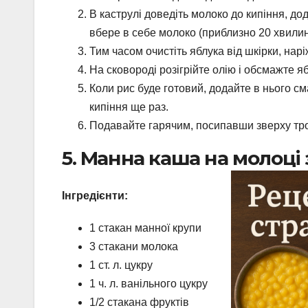
В каструлі доведіть молоко до кипіння, дод
вбере в себе молоко (приблизно 20 хвилин
Тим часом очистіть яблука від шкірки, нар
На сковороді розігрійте олію і обсмажте яб
Коли рис буде готовий, додайте в нього см
кипіння ще раз.
Подавайте гарячим, посипавши зверху тро
5. Манна каша на молоці
Інгредієнти:
1 стакан манної крупи
3 стакани молока
1 ст. л. цукру
1 ч. л. ванільного цукру
1/2 стакана фруктів