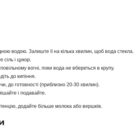
ою водою. Залиште її на кілька хвилин, щоб вода стекла.
 сіль і цукор.
повільному вогні, поки вода не вбереться в крупу.
іть до кипіння.
чи, до готовності (приблизно 20-30 хвилин).
ішайте і подавайте.
енцію, додайте більше молока або вершків.
и