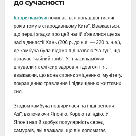
до сучасності
Історія камбучі
починається понад дві тисячі
років тому в стародавньому Китаї. Вважається,
що перші згадки про цей напій з’явилися ще за
часів династії Хань (206 р. до н.е. — 220 р. н.е.),
де камбуча була відома під назвою “ча-гун”, що
означає “чайний гриб”. У ті часи камбучу
цінували як еліксир здоров’я і довголіття,
вважаючи, що вона сприяє зміцненню імунітету,
покращенню травлення і підвищенню життєвих
сил.
Згодом камбуча поширилася на інші регіони
Азії, включаючи Японію, Корею та Індію. У
Японії напій здобув популярність серед
самураїв, які вважали, що він допомагає