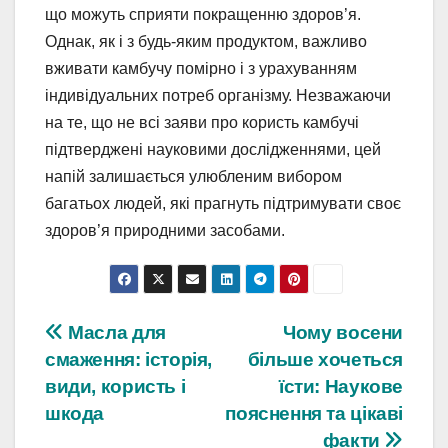
що можуть сприяти покращенню здоров’я.
Однак, як і з будь-яким продуктом, важливо
вживати камбучу помірно і з урахуванням
індивідуальних потреб організму. Незважаючи
на те, що не всі заяви про користь камбучі
підтверджені науковими дослідженнями, цей
напій залишається улюбленим вибором
багатьох людей, які прагнуть підтримувати своє
здоров’я природними засобами.
Навігація
Масла для
Чому восени
смаження: історія,
більше хочеться
записів
види, користь і
їсти: Наукове
шкода
пояснення та цікаві
факти