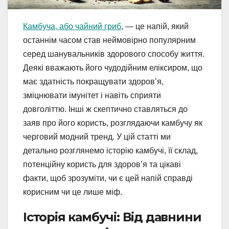
Камбуча, або чайний гриб
, — це напій, який
останнім часом став неймовірно популярним
серед шанувальників здорового способу життя.
Деякі вважають його чудодійним еліксиром, що
має здатність покращувати здоров’я,
зміцнювати імунітет і навіть сприяти
довголіттю. Інші ж скептично ставляться до
заяв про його користь, розглядаючи камбучу як
черговий модний тренд. У цій статті ми
детально розглянемо історію камбучі, її склад,
потенційну користь для здоров’я та цікаві
факти, щоб зрозуміти, чи є цей напій справді
корисним чи це лише міф.
Історія камбучі: Від давнини