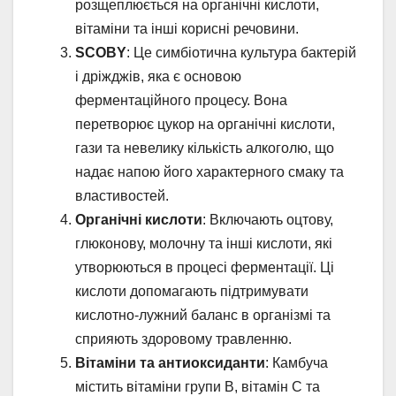
розщеплюється на органічні кислоти,
вітаміни та інші корисні речовини.
SCOBY
: Це симбіотична культура бактерій
і дріжджів, яка є основою
ферментаційного процесу. Вона
перетворює цукор на органічні кислоти,
гази та невелику кількість алкоголю, що
надає напою його характерного смаку та
властивостей.
Органічні кислоти
: Включають оцтову,
глюконову, молочну та інші кислоти, які
утворюються в процесі ферментації. Ці
кислоти допомагають підтримувати
кислотно-лужний баланс в організмі та
сприяють здоровому травленню.
Вітаміни та антиоксиданти
: Камбуча
містить вітаміни групи B, вітамін C та