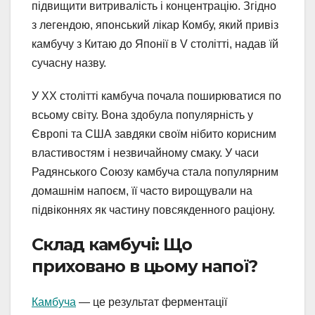
підвищити витривалість і концентрацію. Згідно
з легендою, японський лікар Комбу, який привіз
камбучу з Китаю до Японії в V столітті, надав їй
сучасну назву.
У XX столітті камбуча почала поширюватися по
всьому світу. Вона здобула популярність у
Європі та США завдяки своїм нібито корисним
властивостям і незвичайному смаку. У часи
Радянського Союзу камбуча стала популярним
домашнім напоєм, її часто вирощували на
підвіконнях як частину повсякденного раціону.
Склад камбучі: Що
приховано в цьому напої?
Камбуча
— це результат ферментації