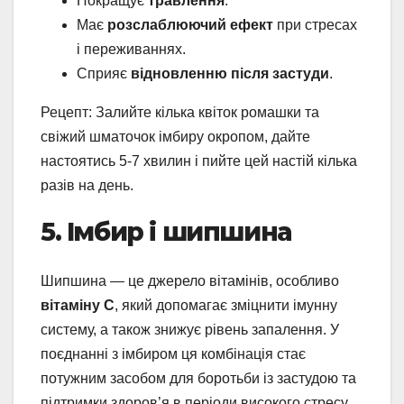
Покращує
травлення
.
Має
розслаблюючий ефект
при стресах
і переживаннях.
Сприяє
відновленню після застуди
.
Рецепт: Залийте кілька квіток ромашки та
свіжий шматочок імбиру окропом, дайте
настоятись 5-7 хвилин і пийте цей настій кілька
разів на день.
5. Імбир і шипшина
Шипшина — це джерело вітамінів, особливо
вітаміну C
, який допомагає зміцнити імунну
систему, а також знижує рівень запалення. У
поєднанні з імбиром ця комбінація стає
потужним засобом для боротьби із застудою та
підтримки здоров’я в періоди високого стресу.