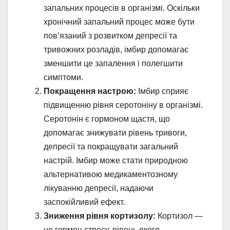
запальних процесів в організмі. Оскільки
хронічний запальний процес може бути
пов’язаний з розвитком депресії та
тривожних розладів, імбир допомагає
зменшити це запалення і полегшити
симптоми.
Покращення настрою:
Імбир сприяє
підвищенню рівня серотоніну в організмі.
Серотонін є гормоном щастя, що
допомагає знижувати рівень тривоги,
депресії та покращувати загальний
настрій. Імбир може стати природною
альтернативою медикаментозному
лікуванню депресії, надаючи
заспокійливий ефект.
Зниження рівня кортизолу:
Кортизол —
це гормон стресу, рівень якого