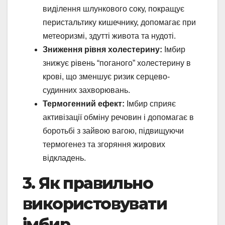
виділення шлункового соку, покращує
перистальтику кишечнику, допомагає при
метеоризмі, здутті живота та нудоті.
Зниження рівня холестерину:
Імбир
знижує рівень “поганого” холестерину в
крові, що зменшує ризик серцево-
судинних захворювань.
Термогенний ефект:
Імбир сприяє
активізації обміну речовин і допомагає в
боротьбі з зайвою вагою, підвищуючи
термогенез та згоряння жирових
відкладень.
3. Як правильно
використовувати
імбир