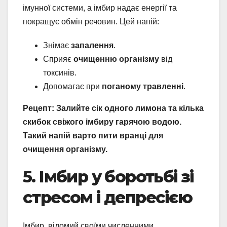
імунної системи, а імбир надає енергії та
покращує обмін речовин. Цей напій:
Знімає
запалення
.
Сприяє
очищенню організму
від
токсинів.
Допомагає при
поганому травленні
.
Рецепт: Залийте сік одного лимона та кілька
скибок свіжого імбиру гарячою водою.
Такий напій варто пити вранці для
очищення організму.
5. Імбир у боротьбі зі
стресом і депресією
Імбир, відомий своїми численними