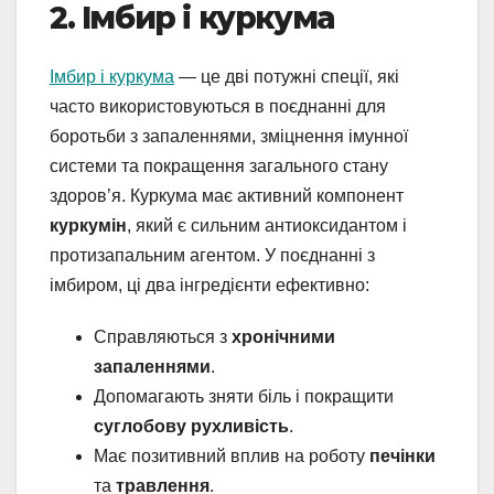
2. Імбир і куркума
Імбир і куркума
— це дві потужні спеції, які
часто використовуються в поєднанні для
боротьби з запаленнями, зміцнення імунної
системи та покращення загального стану
здоров’я. Куркума має активний компонент
куркумін
, який є сильним антиоксидантом і
протизапальним агентом. У поєднанні з
імбиром, ці два інгредієнти ефективно:
Справляються з
хронічними
запаленнями
.
Допомагають зняти біль і покращити
суглобову рухливість
.
Має позитивний вплив на роботу
печінки
та
травлення
.