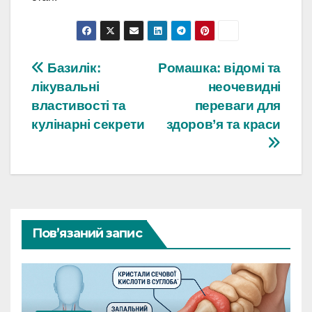
Навігація
Базилік:
Ромашка: відомі та
лікувальні
неочевидні
записів
властивості та
переваги для
кулінарні секрети
здоров’я та краси
Пов’язаний запис