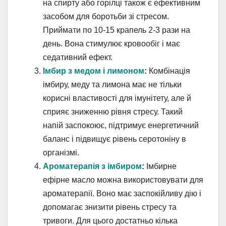
на спирту або горілці також є ефективним
засобом для боротьби зі стресом.
Приймати по 10-15 крапель 2-3 рази на
день. Вона стимулює кровообіг і має
седативний ефект.
Імбир з медом і лимоном
:
Комбінація
імбиру, меду та лимона має не тільки
корисні властивості для імунітету, але й
сприяє зниженню рівня стресу. Такий
напій заспокоює, підтримує енергетичний
баланс і підвищує рівень серотоніну в
організмі.
Ароматерапія з імбиром
:
Імбирне
ефірне масло можна використовувати для
ароматерапії. Воно має заспокійливу дію і
допомагає знизити рівень стресу та
тривоги. Для цього достатньо кілька