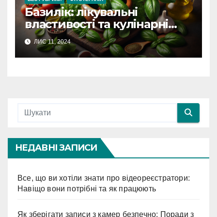
Базилік: лікувальні
властивості та кулінарні
секрети
ЛИС 11, 2024
НЕДАВНІ ЗАПИСИ
Все, що ви хотіли знати про відеореєстратори:
Навіщо вони потрібні та як працюють
Як зберігати записи з камер безпечно: Поради з