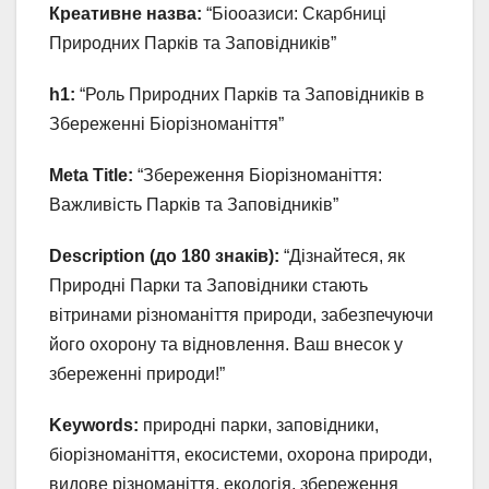
Креативне назва:
“Біооазиси: Скарбниці
Природних Парків та Заповідників”
h1:
“Роль Природних Парків та Заповідників в
Збереженні Біорізноманіття”
Meta Title:
“Збереження Біорізноманіття:
Важливість Парків та Заповідників”
Description (до 180 знаків):
“Дізнайтеся, як
Природні Парки та Заповідники стають
вітринами різноманіття природи, забезпечуючи
його охорону та відновлення. Ваш внесок у
збереженні природи!”
Keywords:
природні парки, заповідники,
біорізноманіття, екосистеми, охорона природи,
видове різноманіття, екологія, збереження