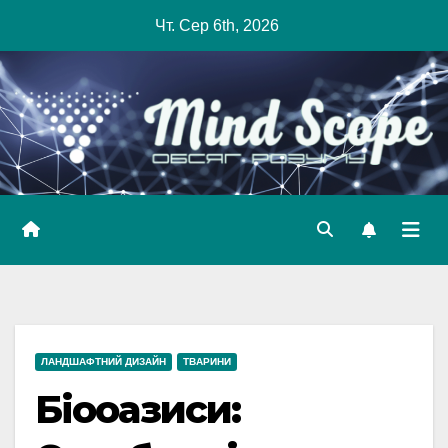
Skip
Чт. Сер 6th, 2026
to
content
ЛАНДШАФТНИЙ ДИЗАЙН
ТВАРИНИ
Біооазиси: