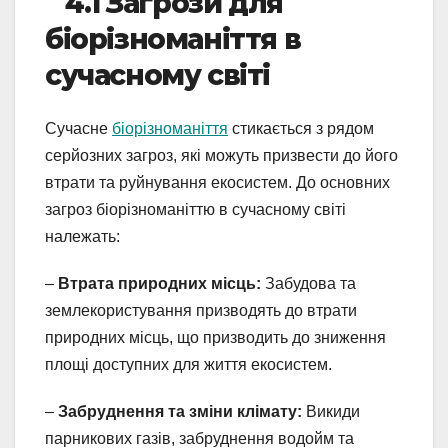
4.1 Загрози для
біорізноманіття в
сучасному світі
Сучасне
біорізноманіття
стикається з рядом
серйозних загроз, які можуть призвести до його
втрати та руйнування екосистем. До основних
загроз біорізноманіттю в сучасному світі
належать:
–
Втрата природних місць:
Забудова та
землекористування призводять до втрати
природних місць, що призводить до зниження
площі доступних для життя екосистем.
–
Забруднення та зміни клімату:
Викиди
парникових газів, забруднення водойм та