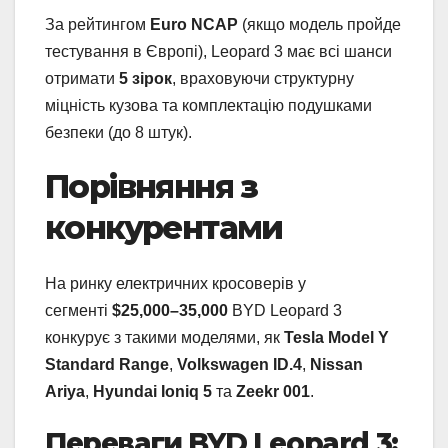
За рейтингом
Euro NCAP
(якщо модель пройде
тестування в Європі), Leopard 3 має всі шанси
отримати
5 зірок
, враховуючи структурну
міцність кузова та комплектацію подушками
безпеки (до 8 штук).
Порівняння з
конкурентами
На ринку електричних кросоверів у
сегменті
$25,000–35,000
BYD Leopard 3
конкурує з такими моделями, як
Tesla Model Y
Standard Range
,
Volkswagen ID.4
,
Nissan
Ariya
,
Hyundai Ioniq 5
та
Zeekr 001
.
Переваги BYD Leopard 3: