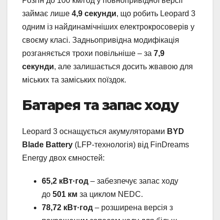
Розгін до 100 км/год у повнопривідної версії
займає лише
4,9 секунди
, що робить Leopard 3
одним із найдинамічніших електрокросоверів у
своєму класі. Задньопривідна модифікація
розганяється трохи повільніше – за
7,9
секунди
, але залишається досить жвавою для
міських та заміських поїздок.
Батарея та запас ходу
Leopard 3 оснащується акумуляторами
BYD
Blade Battery
(LFP-технологія) від FinDreams
Energy двох ємностей:
65,2 кВт·год
– забезпечує запас ходу
до
501 км
за циклом NEDC.
78,72 кВт·год
– розширена версія з