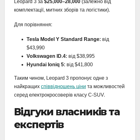
Leopard 3 за
$25,000–28,000
(залежно від
комплектації, митних зборів та логістики).
Для порівняння:
Tesla Model Y Standard Range:
від
$43,990
Volkswagen ID.4:
від $38,995
Hyundai Ioniq 5:
від $41,800
Таким чином, Leopard 3 пропонує одне з
найкращих
співвідношень ціни
та можливостей
серед електрокросоверів класу C-SUV.
Відгуки власників та
експертів