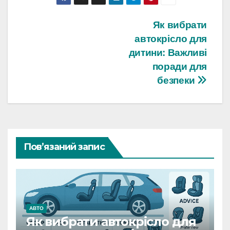
Навігація
Як вибрати
автокрісло для
записів
дитини: Важливі
поради для
безпеки
Пов’язаний запис
АВТО
Як вибрати автокрісло для