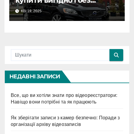
купити вигідно і без
ризику
КВІ 19, 2025
НЕДАВНІ ЗАПИСИ
Все, що ви хотіли знати про відеореєстратори:
Навіщо вони потрібні та як працюють
Як зберігати записи з камер безпечно: Поради з
організації архіву відеозаписів