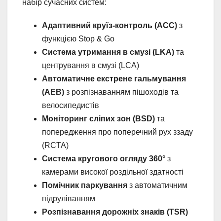
набір сучасних систем:
Адаптивний круїз-контроль (ACC)
з
функцією Stop & Go
Система утримання в смузі (LKA)
та
центрування в смузі (LCA)
Автоматичне екстрене гальмування
(AEB)
з розпізнаванням пішоходів та
велосипедистів
Моніторинг сліпих зон (BSD)
та
попередження про поперечний рух ззаду
(RCTA)
Система кругового огляду 360°
з
камерами високої роздільної здатності
Помічник паркування
з автоматичним
підруліванням
Розпізнавання дорожніх знаків (TSR)