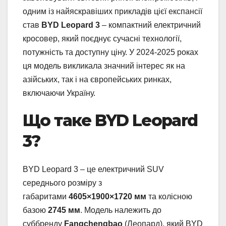
одним із найяскравіших прикладів цієї експансії
став
BYD Leopard 3
– компактний електричний
кросовер, який поєднує сучасні технології,
потужність та доступну ціну. У 2024-2025 роках
ця модель викликала значний інтерес як на
азійських, так і на європейських ринках,
включаючи Україну.
Що таке BYD Leopard
3?
BYD Leopard 3 – це електричний SUV
середнього розміру з
габаритами
4605×1900×1720 мм
та колісною
базою
2745 мм
. Модель належить до
суббренду
Fangchengbao
(Леопард), який BYD