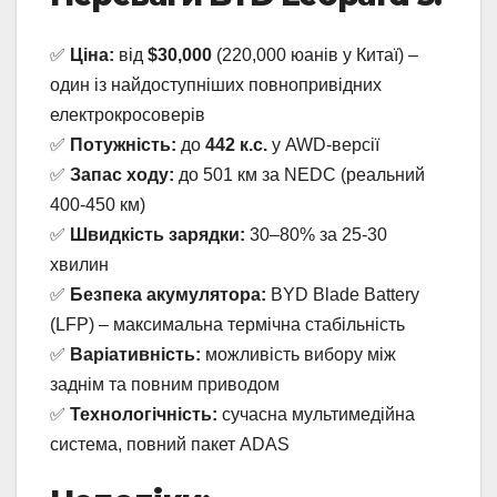
✅
Ціна:
від
$30,000
(220,000 юанів у Китаї) –
один із найдоступніших повнопривідних
електрокросоверів
✅
Потужність:
до
442 к.с.
у AWD-версії
✅
Запас ходу:
до 501 км за NEDC (реальний
400-450 км)
✅
Швидкість зарядки:
30–80% за 25-30
хвилин
✅
Безпека акумулятора:
BYD Blade Battery
(LFP) – максимальна термічна стабільність
✅
Варіативність:
можливість вибору між
заднім та повним приводом
✅
Технологічність:
сучасна мультимедійна
система, повний пакет ADAS