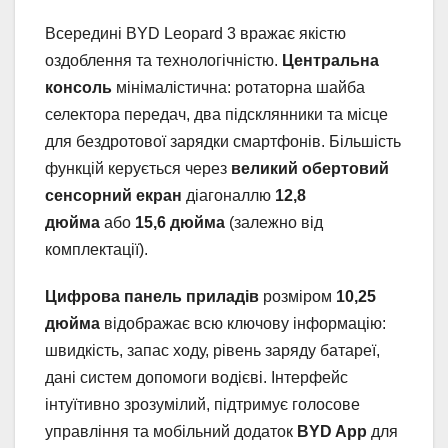
Всередині BYD Leopard 3 вражає якістю
оздоблення та технологічністю.
Центральна
консоль
мінімалістична: ротаторна шайба
селектора передач, два підсклянники та місце
для бездротової зарядки смартфонів. Більшість
функцій керується через
великий обертовий
сенсорний екран
діагоналлю
12,8
дюйма
або
15,6 дюйма
(залежно від
комплектації).
Цифрова панель приладів
розміром
10,25
дюйма
відображає всю ключову інформацію:
швидкість, запас ходу, рівень заряду батареї,
дані систем допомоги водієві. Інтерфейс
інтуїтивно зрозумілий, підтримує голосове
управління та мобільний додаток
BYD App
для