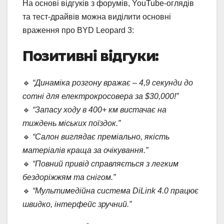
На основі відгуків з форумів, YouTube-оглядів
та тест-драйвів можна виділити основні
враження про BYD Leopard 3:
Позитивні відгуки:
🔹
“Динаміка розгону вражає – 4,9 секунди до
сотні для електрокросовера за $30,000!”
🔹
“Запасу ходу в 400+ км вистачає на
тиждень міських поїздок.”
🔹
“Салон виглядає преміально, якість
матеріалів краща за очікування.”
🔹
“Повний привід справляється з легким
бездоріжжям та снігом.”
🔹
“Мультимедійна система DiLink 4.0 працює
швидко, інтерфейс зручний.”