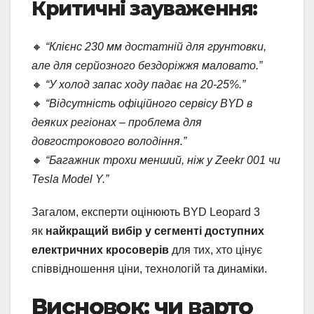
Критичні зауваження:
🔸
“Клієнс 230 мм достатній для грунтовки,
але для серйозного бездоріжжя маловато.”
🔸
“У холод запас ходу падає на 20-25%.”
🔸
“Відсутність офіційного сервісу BYD в
деяких регіонах – проблема для
довгострокового володіння.”
🔸
“Багажник трохи менший, ніж у Zeekr 001 чи
Tesla Model Y.”
Загалом, експерти оцінюють BYD Leopard 3
як
найкращий вибір у сегменті доступних
електричних кросоверів
для тих, хто цінує
співвідношення ціни, технологій та динаміки.
Висновок: чи варто