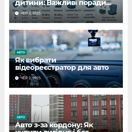
дитини: Важливі поради
для безпеки
ЧЕР 3, 2025
АВТО
Як вибрати
відеореєстратор для авто
ЧЕР 3, 2025
АВТО
Авто з-за кордону: Як